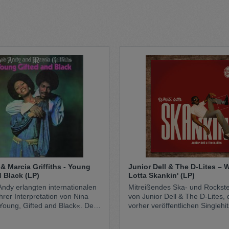
t
Trojan
Gürtel
n
Handschuhe
& Marcia Griffiths - Young
Junior Dell & The D-Lites – 
 Black (LP)
Lotta Skankin' (LP)
 Andy erlangten internationalen
Mitreißendes Ska- und Rockst
hrer Interpretation von Nina
von Junior Dell & The D-Lites, 
oung, Gifted and Black«. Der
vorher veröffentlichen Singlehit
hte Platz 5 in den britischen
und den Geist der jamaikanisc
es Album ist vollgepackt mit
der 1960er Jahre authentisch