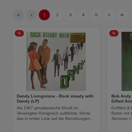
Pullunder
Jumpsui
1
2
3
4
5
Kopfbedeckung
Hosen
%
%
Socken
Tasche
Schmuck
Mäntel
Dandy Livingstone - Rock steady with
Bob Andy 
Dandy (LP)
Gifted And
Als 1967 jamaikanische Musik im
Griffiths &
Vereinigten Königreich aufblühte, führte
Ruhm mit i
das in erster Linie auf die Bemühungen
Simones »Y
einiger talentierter, eingewanderter
Song erreic
britischer Sänger, Songschreiber und
Charts. Dies