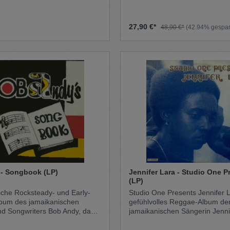
 aus Early Reggae, Rocksteady,
oul. Treibende Orgelriffs,
 Bläser und tiefe Grooves
27,90 €*
48,90 €*
(42.94% gespar
 eine authentische Vintage-
, die direkt an die goldene Ära
cher Instrumentalmusik
uper Atomic ist ein
adenes Album voller tanzbarer
und organischer Banddynamik
- Songbook (LP)
Jennifer Lara - Studio One Presents
(LP)
sche Rocksteady- und Early-
Studio One Presents Jennifer La
bum des jamaikanischen
gefühlvolles Reggae-Album de
d Songwriters Bob Andy, das
jamaikanischen Sängerin Jenni
tudio One erschien. Die LP
veröffentlicht auf dem legendä
 einige seiner bekanntesten
Studio One. Mit ihrer warmen, 