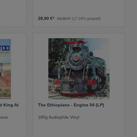
28,90 €*
34,90 €*
(17.19% gespart)
d King At
The Ethiopians - Engine 54 (LP)
ssue
180g Audiophile Vinyl