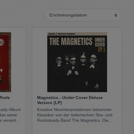
Sweater
Cardigan
Schale
Whole
Magnetics - Under Cover Deluxe
Version (LP)
eady-Album
Kreative Neuinterpretationen bekannter
das seine
Klassiker von der italienischen Ska- und
s vereint
Rocksteady-Band The Magnetics. Die
hen Musik
Deluxe-Version präsentiert eine
abwechslungsreiche Mischung aus Ska,