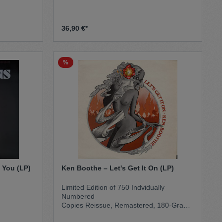
ische
ae-Riddims
gements.
36,90 €*
che
schen
Bass,
nnten
%
chönes
 des
es Labels.
essing.
The Utopians – Look Around You (LP)
Ken Boothe – Let's Get It On (LP)
Limited Edition of 750 Indvidually
Numbered
Copies Reissue, Remastered, 180-Gram
PressingOrange Cooured Vinyl