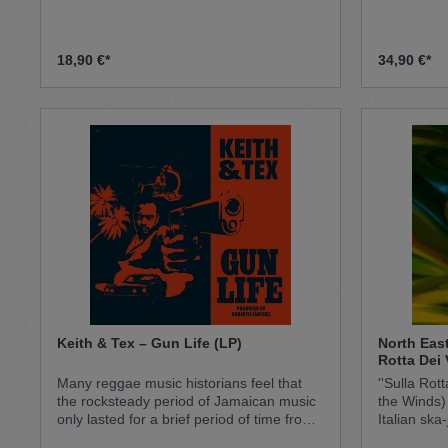
18,90 €*
34,90 €*
Keith & Tex – Gun Life (LP)
North East
Rotta Dei 
Many reggae music historians feel that
''Sulla Rot
the rocksteady period of Jamaican music
the Winds) is
only lasted for a brief period of time from
Italian ska
the years 1966 to about 1968. Clearly,
Ska*Jazz Orchestra (N