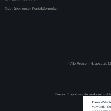
Oder über unser
Kontaktformular
.
* Alle Preise inkl. gesetzl.
Dieses Projekt wurde realisiert mit 
Diese Websit
verwendet Co