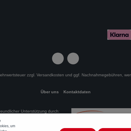
 Mehrwertsteuer zzgl.
Versandkosten
und ggf. Nachnahmegebühren, wen
Über uns
Kontaktdaten
freundlicher Unterstützung durch:
e
okies, um