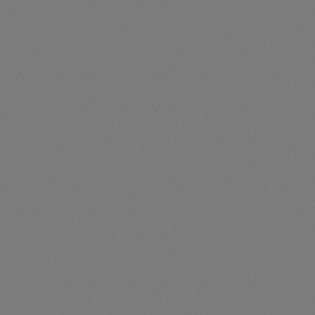
t
Trojan
Gürtel
n
Handschuhe