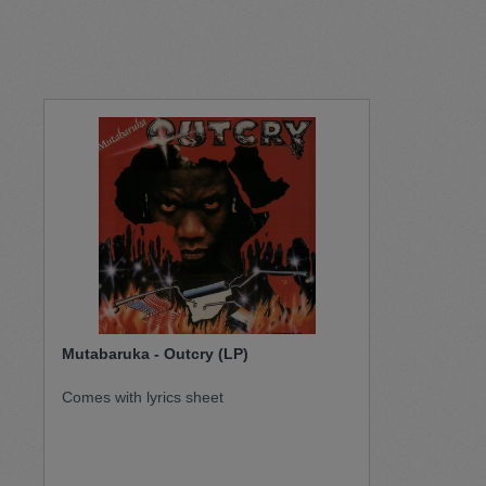
Pullunder
Jumpsui
Kopfbedeckung
Hosen
Socken
Tasche
Schmuck
Mäntel
Mutabaruka - Outcry (LP)
Comes with lyrics sheet