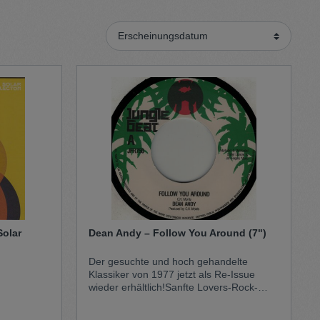
Sweater
Cardigan
Schale
olar
Dean Andy – Follow You Around (7")
Der gesuchte und hoch gehandelte
Klassiker von 1977 jetzt als Re-Issue
wieder erhältlich!Sanfte Lovers-Rock-
Vibes mit melodischem Gesang und
einem warmen, entspannten Offbeat-