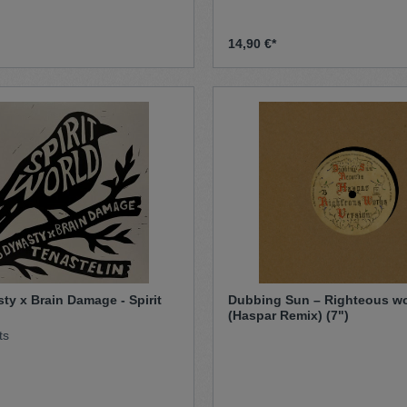
14,90 €*
ty x Brain Damage - Spirit
Dubbing Sun – Righteous w
(Haspar Remix) (7")
ts