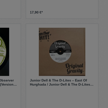
17,90 €*
 Observer
Junior Dell & The D-Lites – East Of
 (Version)
Hurghada / Junior Dell & The D-Lites –
East Of Hurghada (7")