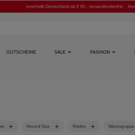
Innerhalb Deutschland ab € 99.- versandkostenfrei
Anm
GUTSCHEINE
SALE
FASHION
op
12''
Jacken
bel
Record Size
Riddim
Warengrupp
Tapes
Pullover