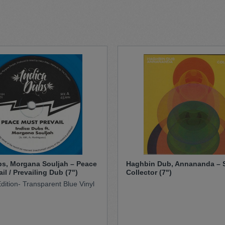
t
Trojan
Gürtel
n
Handschuhe
bs, Morgana Souljah – Peace
Haghbin Dub, Annananda – S
il / Prevailing Dub (7")
Collector (7")
dition- Transparent Blue Vinyl