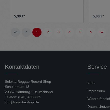
5,90 €*
5,90 €*
1
2
3
4
5
Kontaktdaten
Service
Selekta Reggae Record Shop
AGB
Schulterblatt 18
Impressum
20357 Hamburg - Deutschland
Telefon: (040) 4308839
Widerrufsbele
info@selekta-shop.de
Datenschutzer