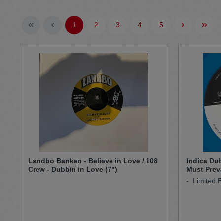
Pullunder
Jumpsui
1
2
3
4
5
Kopfbedeckung
Hosen
Socken
Tasche
Schmuck
Mäntel
Landbo Banken - Believe in Love / 108
Indica Du
Crew - Dubbin in Love (7")
Must Preva
- Limited E