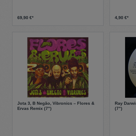
69,90 €*
4,90 €*
Jota 3, B Negão, Vibronics – Flores &
Ray Darwin
Ervas Remix (7")
(7")