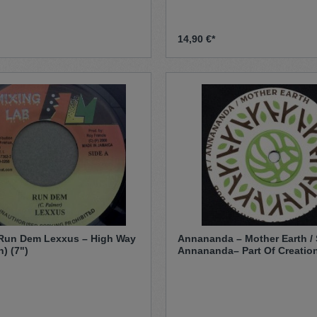
14,90 €*
Run Dem Lexxus – High Way
Annananda – Mother Earth / 
95 (Version) (7")
Annananda– Part Of Creation