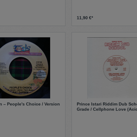
11,90 €*
 – People's Choice / Version
Prince Istari Riddim Dub Sch
Grade / Cellphone Love (Aci
Your Face) - I'll Never Let You Dub
(Answer On Me Bass) (7")