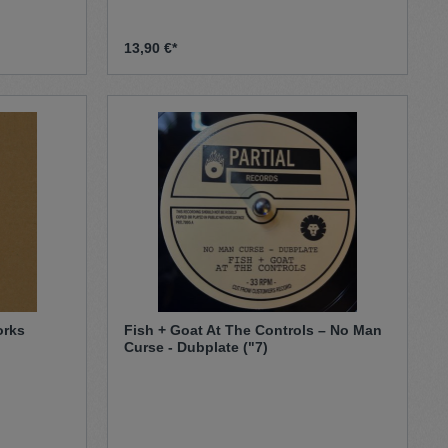
Groove. Eingängige Harmonien und
klassische Roots-Elemente verleihen der
Aufnahme einen zeitlosen Vintage-
13,90 €*
Charme. Eine stilvolle 7"-
Wiederveröffentlichung für Fans
melodischer jamaikanischer Sounds und
souligen Reggae.
orks
Fish + Goat At The Controls – No Man
Curse - Dubplate ("7)