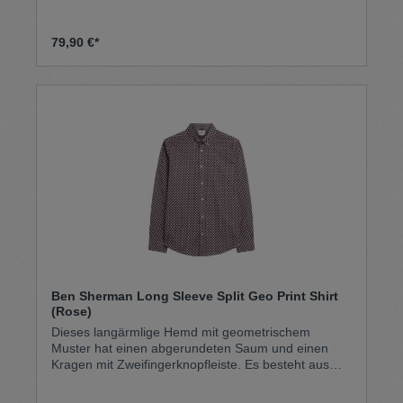
versehen. MaschinenwaschbarKragen ohne
Knopf Bequeme Passform 100 % Bio-Baumwolle
79,90 €*
Ben Sherman Long Sleeve Split Geo Print Shirt
(Rose)
Dieses langärmlige Hemd mit geometrischem
Muster hat einen abgerundeten Saum und einen
Kragen mit Zweifingerknopfleiste. Es besteht aus
100 % Bio-Baumwolle und ist mit einem gewebten
Ben Sherman-Logo an der Seitennaht