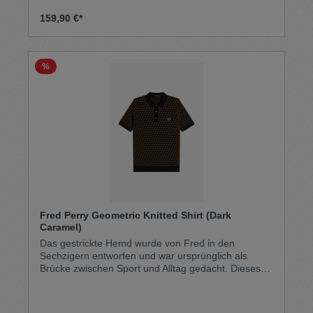
Generation von Fans weltweit an. Unsere
charakteristischen Doppelstreifen im Verhältnis 5:4:4
159,90 €*
bleiben selbstverständlich erhalten. 100%
Baumwolle Waschmaschinenfest Model misst: 6'0" /
183cm Model trägt: M
%
Fred Perry Geometric Knitted Shirt (Dark
Caramel)
Das gestrickte Hemd wurde von Fred in den
Sechzigern entworfen und war ursprünglich als
Brücke zwischen Sport und Alltag gedacht. Dieses
gestrickte Hemd ist genauso atmungsaktiv und
bequem beim Sport wie das Poloshirt von Fred
Perry und gleichzeitig elegant genug für andere