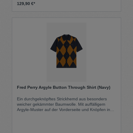
129,90 €*
Fred Perry Argyle Button Through Shirt (Navy)
Ein durchgeknöpftes Strickhemd aus besonders
weicher gekämmter Baumwolle. Mit auffälligem
Argyle-Muster auf der Vorderseite und Knöpfen in
Hornoptik. Gebürsteter Baumwollstrick Normale
PassformDurchgeknöpftes Design mit Knöpfen in
HornoptikArgyle-Muster vorneSchlichter, gerollter
Saum und Ärmelbündchen