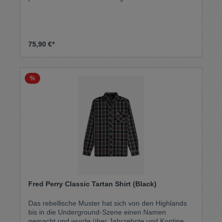
Vierfingerknopfverschluss Brusttasche mit „Trojan“-
Etikett Kurzärmelig mit V-Ausschnitt und zwei
Knöpfen Knopfleiste/Etikett am Kragen hinten und
durchgehende Knopfleiste mit Schlaufe Normale
PassformWaschmaschinenfest
75,90 €*
%
Fred Perry Classic Tartan Shirt (Black)
Das rebellische Muster hat sich von den Highlands
bis in die Underground-Szene einen Namen
gemacht und wurde über Jahrzehnte und Kontinente