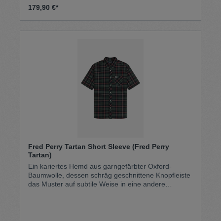
179,90 €*
Fred Perry Tartan Short Sleeve (Fred Perry
Tartan)
Ein kariertes Hemd aus garngefärbter Oxford-
Baumwolle, dessen schräg geschnittene Knopfleiste
das Muster auf subtile Weise in eine andere
Richtung lenkt und so für einen Hauch von Subkultur
sorgt. Wie gewohnt ist die Verarbeitung makellos,
präzise und klassisch – mit einem Button-down-
Kragen samt Markenstickerei, einer durchgehenden