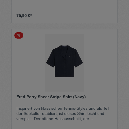
Brusttasche.Maschinenwaschbar Taillierte
Passform 100 % Bio-Baumwolle
75,90 €*
%
Fred Perry Sheer Stripe Shirt (Navy)
Inspiriert von klassischen Tennis-Styles und als Teil
der Subkultur etabliert, ist dieses Shirt leicht und
verspielt. Der offene Halsausschnitt, der
transparente Streifen und die Knöpfe in
Perlmuttoptik erinnern an Fred Perrys Freizeitmode-