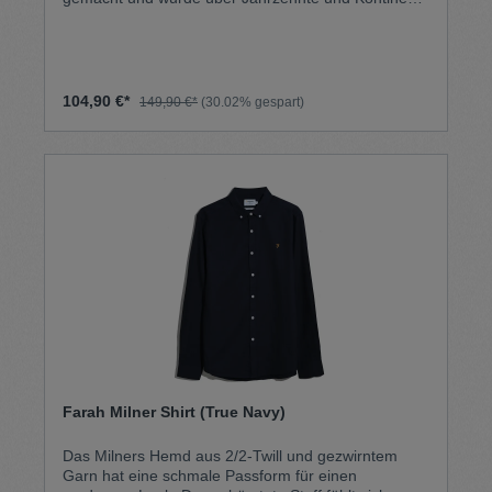
hinweg von so vielen verschiedenen Subkulturen wie
dem Lorbeerkranz selbst gefeiert. Tartan wurde von
Fred persönlich propagiert, und wir verlassen uns
weiterhin darauf als Uniform derer, die keine Uniform
tragen. 100% Baumwolle Waschmaschinenfest
104,90 €*
149,90 €*
(30.02% gespart)
Farah Milner Shirt (True Navy)
Das Milners Hemd aus 2/2-Twill und gezwirntem
Garn hat eine schmale Passform für einen