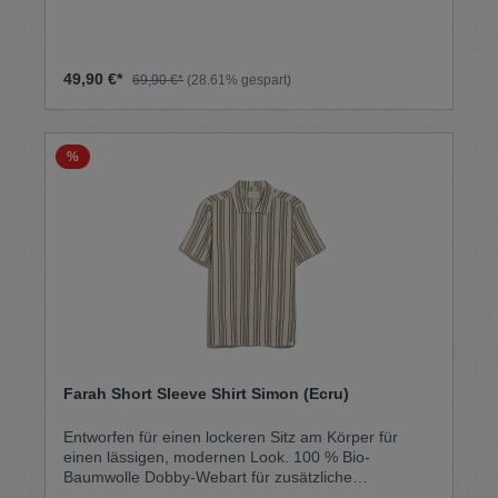
perfekt mit der Color Range der Sommer ’26
Kollektion. Für das Design wurden Elemente aus
einer bestehenden Leinwand für den Druckprozess
so aufbereitet, als hätte Stohead das Material selber
49,90 €*
69,90 €*
(28.61% gespart)
bemalt. Sichtbare „Pinselstriche“ im Motiv sind dabei
kein Druckfehler, sondern Teil des einzigartigen
Looks. Das Shirt besteht 100% Viskose des
Herstellers LENZING ECOVERO und ist durch sein
%
weiches und leichtes Material das perfekte
Sommerhemd.
Farah Short Sleeve Shirt Simon (Ecru)
Entworfen für einen lockeren Sitz am Körper für
einen lässigen, modernen Look. 100 % Bio-
Baumwolle Dobby-Webart für zusätzliche
Struktur Waschmaschinenfest