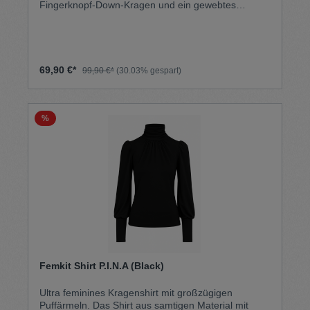
Fingerknopf-Down-Kragen und ein gewebtes
gewebtes Etikett der Marke Ben Sherman an der
Brusttasche. Eine klassische Passform mit einem
gebogenen Saum.
69,90 €*
99,90 €*
(30.03% gespart)
%
Femkit Shirt P.I.N.A (Black)
Ultra feminines Kragenshirt mit großzügigen
Puffärmeln. Das Shirt aus samtigen Material mit