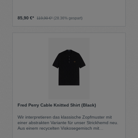
Archiv und verkörpern die unbeschwerte Energie
des Sommers. 100 % Baumwolle Waschmaschinen
geeignet
85,90 €*
119,90 €*
(28.36% gespart)
Fred Perry Cable Knitted Shirt (Black)
Wir interpretieren das klassische Zopfmuster mit
einer abstrakten Variante für unser Strickhemd neu.
Aus einem recycelten Viskosegemisch mit
besonders weicher Haptik. Strick aus recycelter