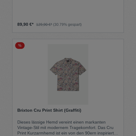
Lorbeerkranz-Logostickerei links auf der Brust Ein
Reverskragen hat schon etwas ganz Besonderes.
Auch als Bowling- oder Cuban-Kragen bekannt,
steht er für eine legere Eleganz – gemacht fürs
Entspannen am Strand, nicht fürs Krawattentragen.
89,90 €*
129,90 €*
(30.79% gespart)
Dieses Modell ist aus reinem Baumwoll-Mesh
gefertigt, wodurch es sich leichter anfühlt. 100%
Baumwolle Waschmaschinenfest
%
Brixton Cru Print Shirt (Graffiti)
Dieses lässige Hemd vereint einen markanten
Vintage-Stil mit modernem Tragekomfort. Das Cru
Print Kurzarmhemd ist ein von den 90ern inspirierter