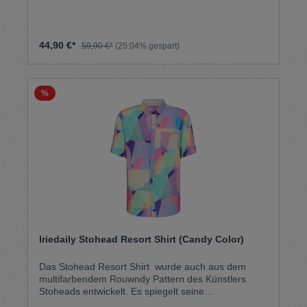
Brusttasche. Kate Prior hat das Pattern für diesen
Colorway designed!
44,90 €*
59,90 €*
(25.04% gespart)
%
Iriedaily Stohead Resort Shirt (Candy Color)
Das Stohead Resort Shirt wurde auch aus dem
multifarbendem Rouwndy Pattern des Künstlers
Stoheads entwickelt. Es spiegelt seine
unverkennbare Handschrift wider und harmoniert