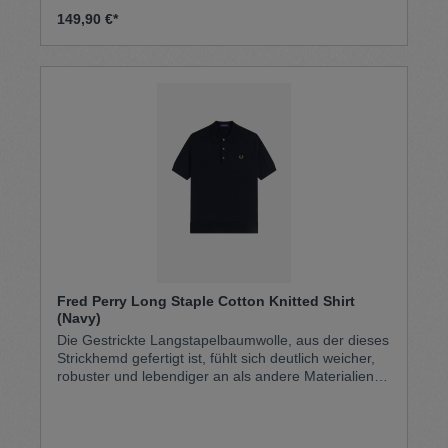
Knopfleiste und einer traditionellen Rückenpasse
149,90 €*
(dem Stoffteil, das die Rückenteile miteinander
verbindet). Dank einer speziellen Nachbehandlung
erhält das Hemd eine besonders edle Haptik; es
wirkt scharf geschnitten, selbstbewusst und ist
unverkennbar ein Modell von Fred Perry. 100 %
Baumwolle Maschinenwäsche
Fred Perry Long Staple Cotton Knitted Shirt
(Navy)
Die Gestrickte Langstapelbaumwolle, aus der dieses
Strickhemd gefertigt ist, fühlt sich deutlich weicher,
robuster und lebendiger an als andere Materialien
und verleiht dem klassischen Fred Perry Design
einen edlen und zugleich lässigen Touch. Mit
Knöpfen aus Hornimitat für eine raffinierte,