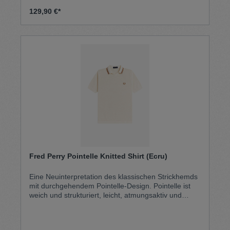
abschließende Note. 100% Baumwolle
Waschmaschinenfest Model misst: 6'1" / 185cm
129,90 €*
Model trägt: M
Fred Perry Pointelle Knitted Shirt (Ecru)
Eine Neuinterpretation des klassischen Strickhemds
mit durchgehendem Pointelle-Design. Pointelle ist
weich und strukturiert, leicht, atmungsaktiv und
robust zugleich. Fred Perrys vertraute Knopfleiste
macht Platz für einen offenen Kragen. Damit spricht
Fred Perrys gestricktes Hemd die nächste