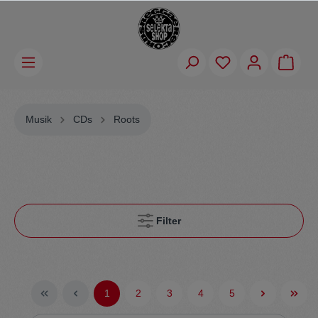
Musik
CDs
Roots
Filter
1
2
3
4
5