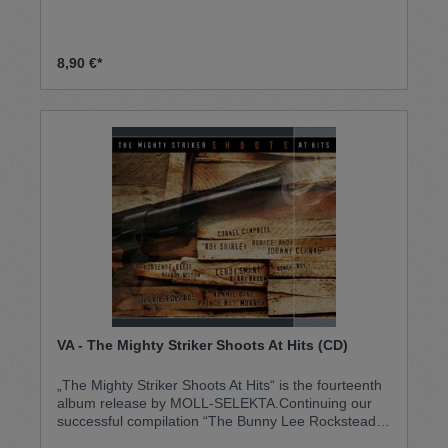
8,90 €*
VA - The Mighty Striker Shoots At Hits (CD)
„The Mighty Striker Shoots At Hits“ is the fourteenth
album release by MOLL-SELEKTA.Continuing our
successful compilation “The Bunny Lee Rocksteady
Years” (released 2005)it picks up again the work of