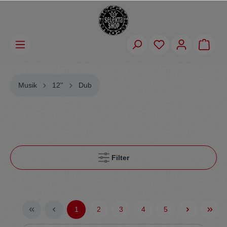
Musik
12''
Dub
Filter
1
2
3
4
5