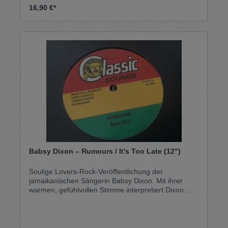
16,90 €*
Babsy Dixon – Rumours / It's Too Late (12")
Soulige Lovers-Rock-Veröffentlichung der
jamaikanischen Sängerin Babsy Dixon. Mit ihrer
warmen, gefühlvollen Stimme interpretiert Dixon
zwei melodische Reggae-Tracks zwischen
romantischer Melancholie und sanften Dancefloor-
Grooves. Die langen 12"-Versionen geben den tiefen
Basslinien, weichen Harmonien und Dub-Elementen