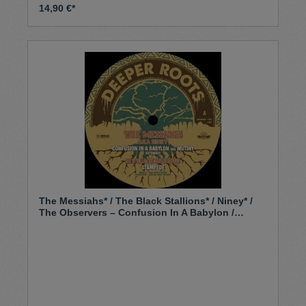
14,90 €*
The Messiahs* / The Black Stallions* / Niney* /
The Observers – Confusion In A Babylon /
Stampede / Jah Fire / Hotter Fire (12")