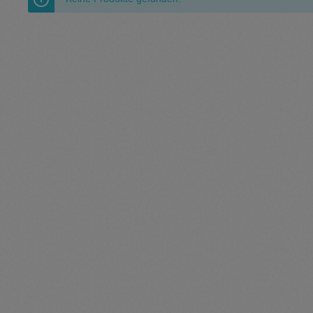
Pullunder
Jumpsui
Kopfbedeckung
Hosen
Socken
Tasche
Schmuck
Mäntel