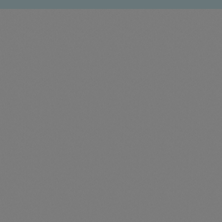
t
Trojan
Gürtel
n
Handschuhe