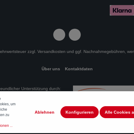
 Mehrwertsteuer zzgl.
Versandkosten
und ggf. Nachnahmegebühren, wen
Über uns
Kontaktdaten
freundlicher Unterstützung durch:
e
okies, um
liche
Ablehnen
Konfigurieren
Alle Cookies 
ten zu
onen ...