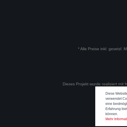
* Alle Preise inkl. gesetzl.
Dieses Projekt wurde realisiert mit 
Diese Websit
verwendet Co
eine bestmög
Erfahrung bie
können.
Mehr Informati