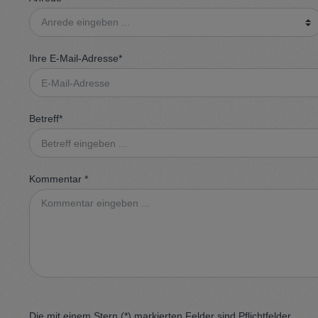
Pullunder
Jumpsui
Ihre E-Mail-Adresse*
Kopfbedeckung
Hosen
Socken
Tasche
Betreff*
Schmuck
Mäntel
Kommentar *
Die mit einem Stern (*) markierten Felder sind Pflichtfelder.