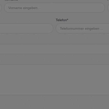
t
Trojan
Telefon*
Gürtel
n
Handschuhe