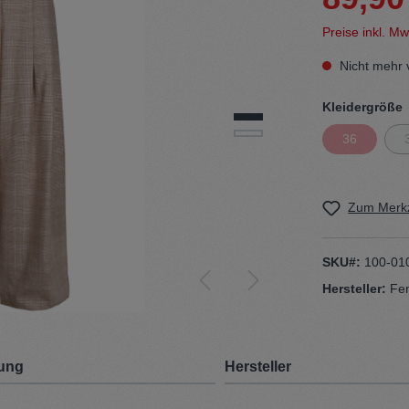
Preise inkl. M
t
Trojan
Nicht mehr 
Gürtel
Kleidergröße
36
n
Handschuhe
Zum Merkz
SKU#:
100-01
Hersteller:
Fe
ung
Hersteller