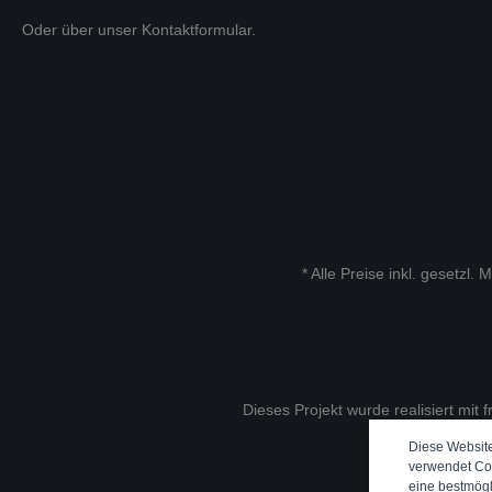
Oder über unser
Kontaktformular
.
* Alle Preise inkl. gesetzl.
Dieses Projekt wurde realisiert mit 
Diese Websit
verwendet Co
eine bestmög