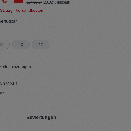
124,90 €*
(28.02% gespart)
wSt. zzgl. Versandkosten
Sweater
verfügbar
Cardigan
38
40
42
Schale
ettel hinzufügen
0-02824.1
mkit
Bewertungen