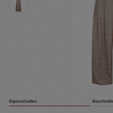
Pullunder
Jumpsui
Kopfbedeckung
Hosen
Socken
Tasche
Schmuck
Mäntel
Eigenschaften
Beschreib