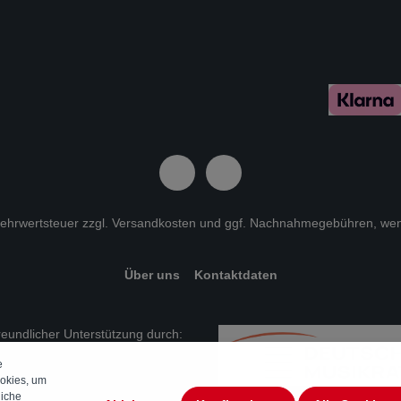
 Mehrwertsteuer zzgl.
Versandkosten
und ggf. Nachnahmegebühren, wen
Über uns
Kontaktdaten
freundlicher Unterstützung durch:
e
okies, um
liche