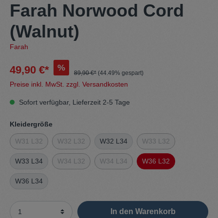
Farah Norwood Cord
(Walnut)
Farah
%
49,90 €*
89,90 €*
(44.49% gespart)
Preise inkl. MwSt. zzgl. Versandkosten
Sofort verfügbar, Lieferzeit 2-5 Tage
Kleidergröße
W31 L32
W32 L32
W32 L34
W33 L32
W33 L34
W34 L32
W34 L34
W36 L32
W36 L34
In den Warenkorb