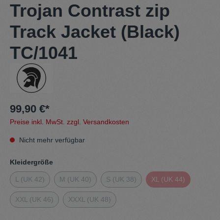
Trojan Contrast zip
Track Jacket (Black)
TC/1041
99,90 €*
Preise inkl. MwSt. zzgl. Versandkosten
Nicht mehr verfügbar
Kleidergröße
L (UK 42)
M (UK 40)
S (UK 38)
XL (UK 44)
XXL (UK 46)
XXXL (UK 48)