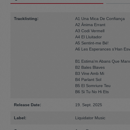
Tracklisting:
A1 Una Mica De Confiança
A2 Ànima Errant
A3 Codi Vermell
A4 El Lluitador
A5 Sentint-me Bé!
A6 Les Esperances s'Han Esv
B1 Estima'm Abans Que Marx
B2 Bales Blaves
B3 Vine Amb Mi
B4 Parlant Sol
B5 El Somriure Teu
B6 Si Tu No Hi Ets
Release Date:
19. Sept. 2025
Label:
Liquidator Music