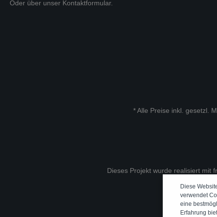
Oder über unser
Kontaktformular
.
* Alle Preise inkl. gesetzl.
Dieses Projekt wurde realisiert mit 
Diese Websit
verwendet Co
eine bestmög
Erfahrung bie