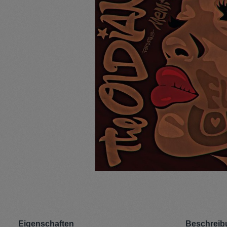
Pullunder
Jumpsui
Kopfbedeckung
Hosen
Socken
Tasche
Schmuck
Mäntel
Eigenschaften
Beschreib