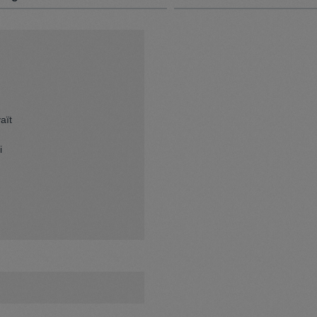
aït
i