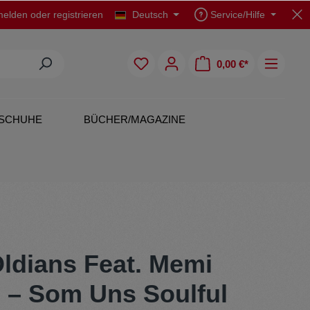
elden
oder
registrieren
Deutsch
Service/Hilfe
0,00 €*
SCHUHE
BÜCHER/MAGAZINE
CDs
Polo Shirts
ldians Feat. Memi
h – Som Uns Soulful
Originals
Rock