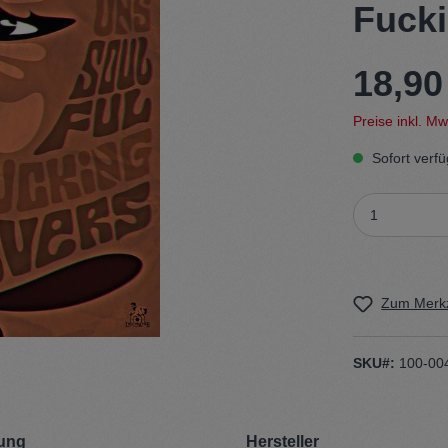
Fucki
t
Trojan
18,90
Gürtel
Preise inkl. M
n
Handschuhe
Sofort verfü
Zum Merkz
SKU#:
100-00
ung
Hersteller