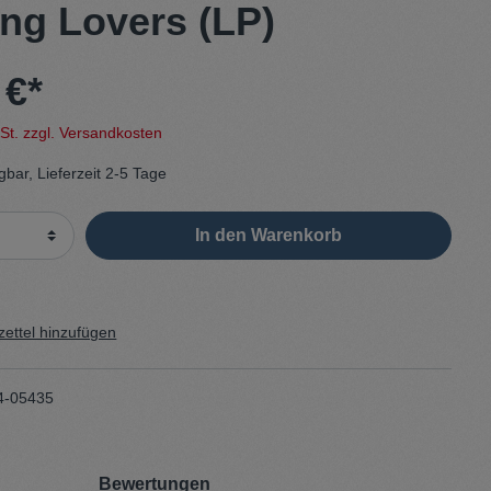
ng Lovers (LP)
Sweater
 €*
Cardigan
wSt. zzgl. Versandkosten
Schale
gbar, Lieferzeit 2-5 Tage
In den Warenkorb
ettel hinzufügen
4-05435
Bewertungen