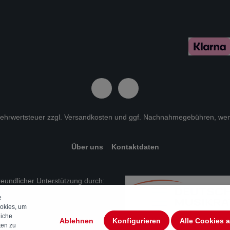
 Mehrwertsteuer zzgl.
Versandkosten
und ggf. Nachnahmegebühren, wen
Über uns
Kontaktdaten
freundlicher Unterstützung durch:
e
okies, um
liche
Ablehnen
Konfigurieren
Alle Cookies 
ten zu