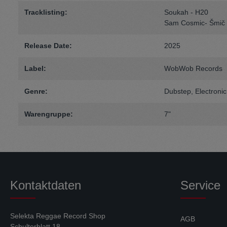
Tracklisting:
Soukah - H20
Sam Cosmic-
Šmič
Release Date:
2025
Label:
WobWob Records
Genre:
Dubstep
, Electronic
Warengruppe:
7"
Kontaktdaten
Service
Selekta Reggae Record Shop
AGB
Schulterblatt 18