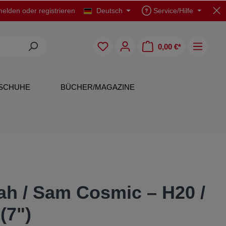
elden
oder
registrieren
Deutsch
Service/Hilfe
0,00 €*
SCHUHE
BÜCHER/MAGAZINE
CDs
Polo Shirts
h / Sam Cosmic – H20 /
(7")
Originals
Rock