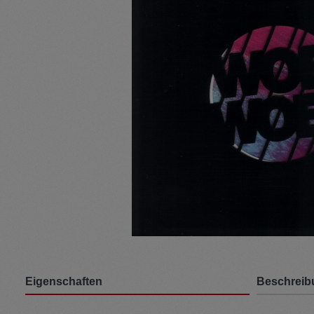
Pullunder
Jumpsui
Kopfbedeckung
Hosen
Socken
Tasche
Schmuck
Mäntel
Eigenschaften
Beschreib