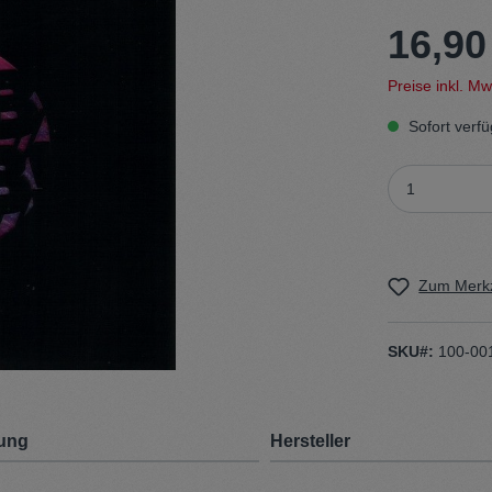
16,90
t
Trojan
Preise inkl. M
Gürtel
Sofort verfü
n
Handschuhe
Zum Merkz
SKU#:
100-00
ung
Hersteller