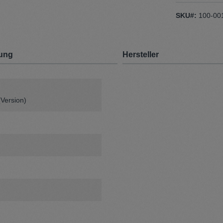
SKU#:
100-00
ung
Hersteller
(Version)