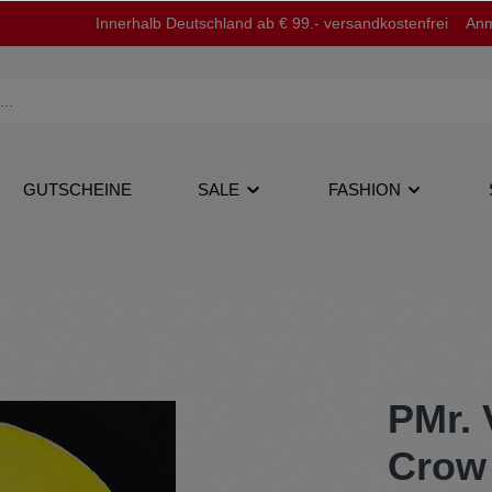
Innerhalb Deutschland ab € 99.- versandkostenfrei
Anm
GUTSCHEINE
SALE
FASHION
op
12''
Jacken
PMr.
Crow 
Tapes
Pullover