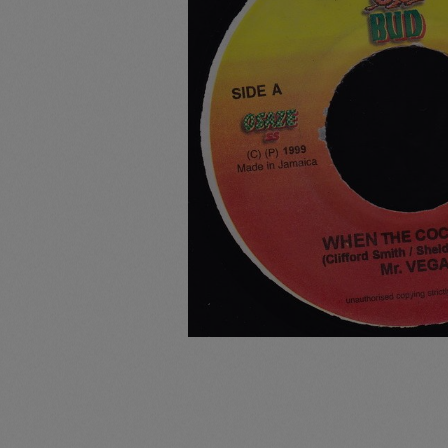
Pullunder
Jumpsui
Kopfbedeckung
Hosen
Socken
Tasche
Schmuck
Mäntel