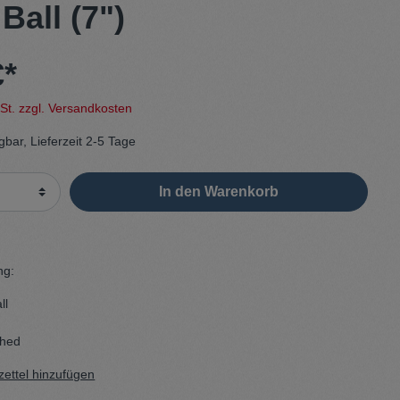
 Ball (7")
Sweater
€*
Cardigan
wSt. zzgl. Versandkosten
Schale
gbar, Lieferzeit 2-5 Tage
In den Warenkorb
ng:
ll
shed
ettel hinzufügen