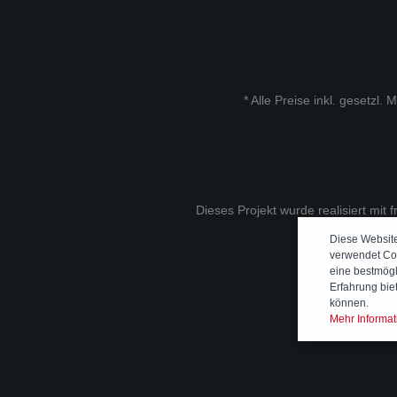
* Alle Preise inkl. gesetzl.
Dieses Projekt wurde realisiert mit 
Diese Websit
verwendet Co
eine bestmög
Erfahrung bie
können.
Mehr Informati