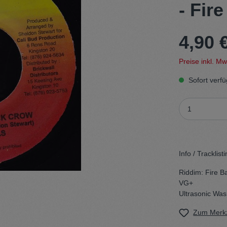
- Fire
t
Trojan
4,90 
Gürtel
Preise inkl. M
n
Handschuhe
Sofort verfü
Info / Tracklisti
Riddim: Fire Ba
VG+
Ultrasonic Wa
Zum Merkz