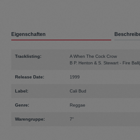
Eigenschaften
Beschreib
Tracklisting:
A When The Cock Crow
B P. Henton & S. Stewart - Fire Ball
Release Date:
1999
Label:
Cali Bud
Genre:
Reggae
Warengruppe:
7"