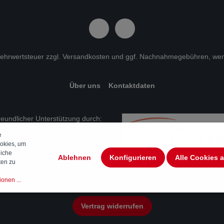
 Mehrwertsteuer zzgl.
Versandkosten
und ggf. Nachnahmegebühren, wen
Über uns
Kontaktdaten
freundlicher Unterstützung durch:
e
okies, um
liche
Ablehnen
Konfigurieren
Alle Cookies 
ten zu
onen ...
Vertrag widerrufen