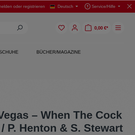
elden
oder
registrieren
Deutsch
Service/Hilfe
0,00 €*
SCHUHE
BÜCHER/MAGAZINE
CDs
Polo Shirts
 Vegas – When The Cock
/ P. Henton & S. Stewart
Originals
Rock