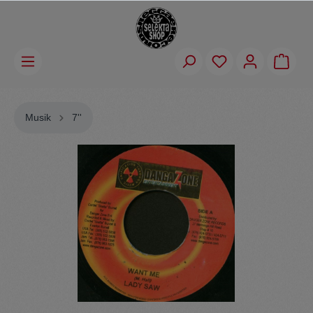
Musik
7''