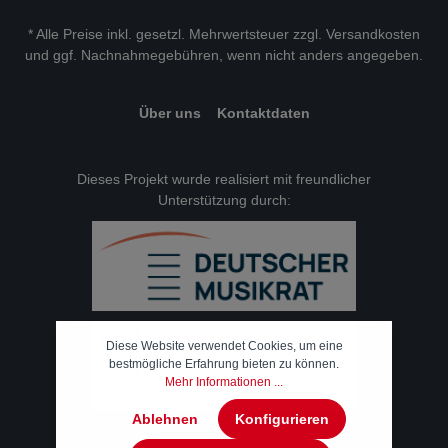
* Alle Preise inkl. gesetzl. Mehrwertsteuer zzgl.
Versandkosten
und ggf. Nachnahmegebühren, wenn nicht anders angegeben.
Über uns
Kontaktdaten
Dieses Projekt wurde realisiert mit freundlicher
Unterstützung durch:
Diese Website verwendet Cookies, um eine
bestmögliche Erfahrung bieten zu können.
Mehr Informationen ...
Ablehnen
Konfigurieren