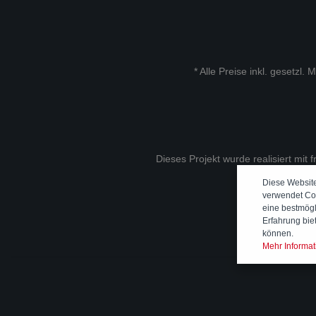
* Alle Preise inkl. gesetzl.
Dieses Projekt wurde realisiert mit 
Diese Websit
verwendet Co
eine bestmög
Erfahrung bie
können.
Mehr Informati