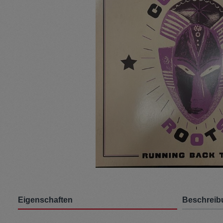
Pullunder
Jumpsui
Kopfbedeckung
Hosen
Socken
Tasche
Schmuck
Mäntel
Eigenschaften
Beschreib