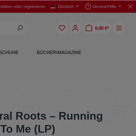
elden
oder
registrieren
Deutsch
Service/Hilfe
0,00 €*
SCHUHE
BÜCHER/MAGAZINE
CDs
Polo Shirts
ral Roots – Running
To Me (LP)
Originals
Rock