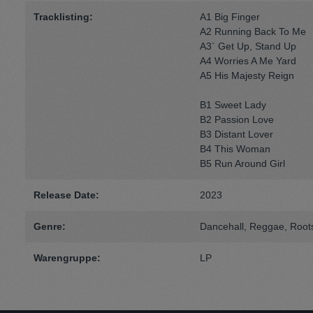
Tracklisting:
A1 Big Finger
A2 Running Back To Me
A3` Get Up, Stand Up
A4 Worries A Me Yard
A5 His Majesty Reign
B1 Sweet Lady
B2 Passion Love
B3 Distant Lover
B4 This Woman
B5 Run Around Girl
Release Date:
2023
Genre:
Dancehall
, Reggae
, Root
Warengruppe:
LP