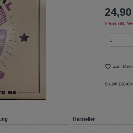
24,90
t
Trojan
Preise inkl. M
Gürtel
n
Handschuhe
Zum Merkz
SKU#:
100-00
ung
Hersteller