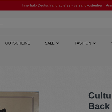
Innerhalb Deutschland ab € 99.- versandkostenfrei
Anm
GUTSCHEINE
SALE
FASHION
op
12''
Jacken
Cultu
Back 
Tapes
Pullover