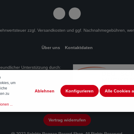
 Mehrwertsteuer zzgl.
Versandkosten
und ggf. Nachnahmegebühren, wen
Über uns
Kontaktdaten
freundlicher Unterstützung durch:
e
okies, um
liche
Ablehnen
Konfigurieren
Alle Cookies 
ten zu
onen ...
Vertrag widerrufen
@ 2022 Selekta Reggae Record Shop. All Rights Reserved.