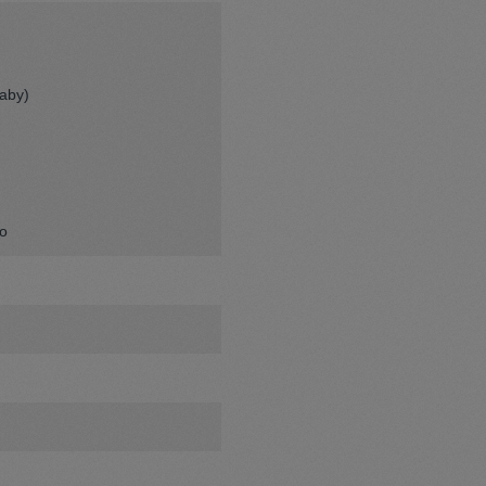
aby)
ro