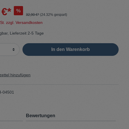
 €*
%
Sweater
32,90 €*
(24.32% gespart)
wSt. zzgl. Versandkosten
Cardigan
gbar, Lieferzeit 2-5 Tage
Schale
In den Warenkorb
ettel hinzufügen
4-04501
Bewertungen