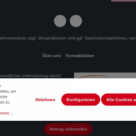
 Mehrwertsteuer zzgl.
Versandkosten
und ggf. Nachnahmegebühren, wen
Über uns
Kontaktdaten
freundlicher Unterstützung durch:
e
okies, um
liche
Ablehnen
Konfigurieren
Alle Cookies 
ten zu
onen ...
Vertrag widerrufen