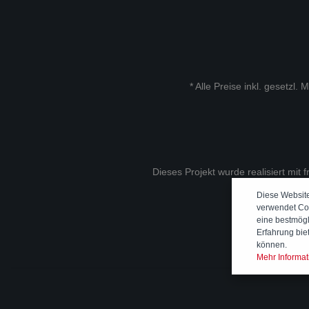
* Alle Preise inkl. gesetzl.
Dieses Projekt wurde realisiert mit 
Diese Websit
verwendet Co
eine bestmög
Erfahrung bie
können.
Mehr Informati