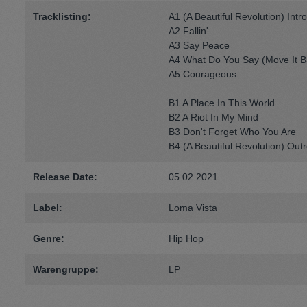
Tracklisting:
A1 (A Beautiful Revolution) Intro
A2 Fallin'
A3 Say Peace
A4 What Do You Say (Move It B
A5 Courageous
B1 A Place In This World
B2 A Riot In My Mind
B3 Don't Forget Who You Are
B4 (A Beautiful Revolution) Out
Release Date:
05.02.2021
Label:
Loma Vista
Genre:
Hip Hop
Warengruppe:
LP