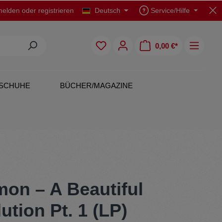
elden
oder
registrieren
Deutsch
Service/Hilfe
0,00 €*
SCHUHE
BÜCHER/MAGAZINE
CDs
Polo Shirts
on – A Beautiful
ution Pt. 1 (LP)
Originals
Rock