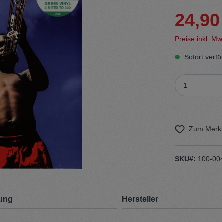
24,90
t
Trojan
Preise inkl. M
Gürtel
Sofort verfü
n
Handschuhe
Zum Merkz
SKU#:
100-00
ung
Hersteller