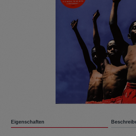
Pullunder
Jumpsui
Kopfbedeckung
Hosen
Socken
Tasche
Schmuck
Mäntel
Eigenschaften
Beschreib