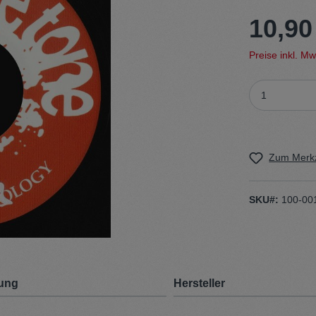
10,90
t
Trojan
Preise inkl. M
Gürtel
n
Handschuhe
Zum Merkz
SKU#:
100-00
ung
Hersteller