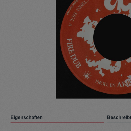
Pullunder
Jumpsui
Kopfbedeckung
Hosen
Socken
Tasche
Schmuck
Mäntel
Eigenschaften
Beschreib