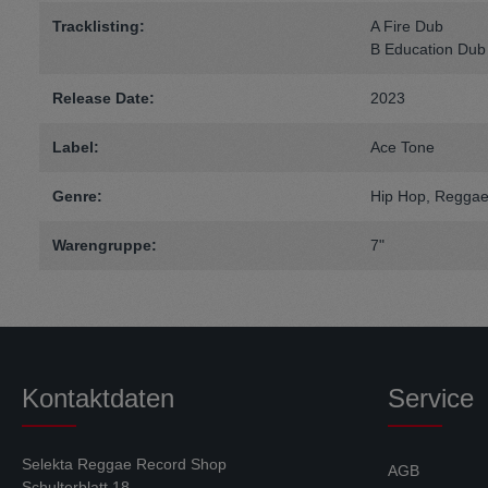
Tracklisting:
A Fire Dub
B Education Dub
Release Date:
2023
Label:
Ace Tone
Genre:
Hip Hop
, Regga
Warengruppe:
7"
Kontaktdaten
Service
Selekta Reggae Record Shop
AGB
Schulterblatt 18