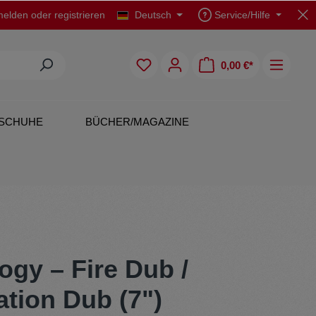
elden
oder
registrieren
Deutsch
Service/Hilfe
0,00 €*
SCHUHE
BÜCHER/MAGAZINE
CDs
Polo Shirts
ogy – Fire Dub /
tion Dub (7")
Originals
Rock