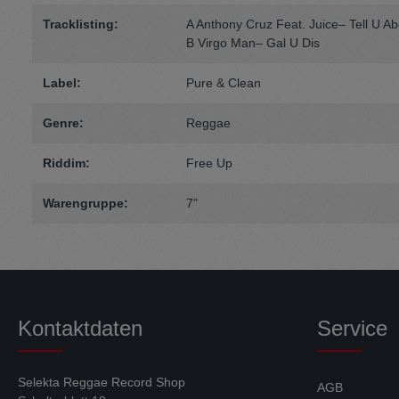
Tracklisting:
A Anthony Cruz Feat. Juice– Tell U A
B Virgo Man– Gal U Dis
Label:
Pure & Clean
Genre:
Reggae
Riddim:
Free Up
Warengruppe:
7"
Kontaktdaten
Service
Selekta Reggae Record Shop
AGB