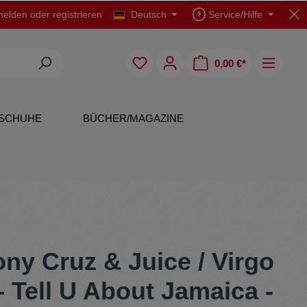
elden
oder
registrieren
Deutsch
Service/Hilfe
0,00 €*
SCHUHE
BÜCHER/MAGAZINE
CDs
Polo Shirts
ny Cruz & Juice / Virgo
 Tell U About Jamaica -
Originals
Rock