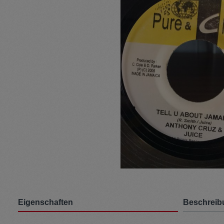
Pullunder
Jumpsui
Kopfbedeckung
Hosen
Socken
Tasche
Schmuck
Mäntel
Eigenschaften
Beschreib