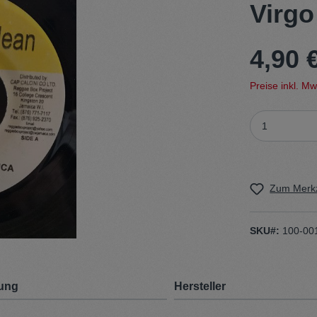
Virgo
t
Trojan
4,90 
Gürtel
Preise inkl. M
n
Handschuhe
Zum Merkz
SKU#:
100-00
ung
Hersteller