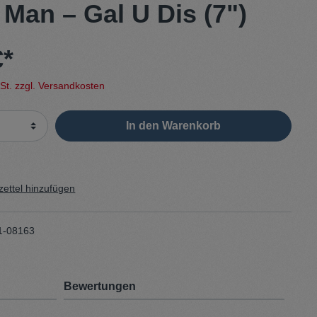
 Man – Gal U Dis (7")
Sweater
€*
Cardigan
wSt. zzgl. Versandkosten
Schale
In den Warenkorb
ettel hinzufügen
1-08163
Bewertungen