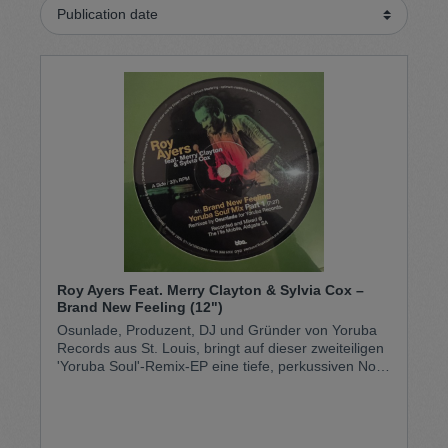
Roy Ayers Feat. Merry Clayton & Sylvia Cox –
Brand New Feeling (12")
Osunlade, Produzent, DJ und Gründer von Yoruba
Records aus St. Louis, bringt auf dieser zweiteiligen
'Yoruba Soul'-Remix-EP eine tiefe, perkussiven Note
in Roy Ayers' 'Brand New Feeling'. Der Track
kombiniert die kraftvollen Vocals von Merry Clayton.
Osunlade's Reworks dehnen und formen den
Groove in vielschichtige, hypnotische Formen,