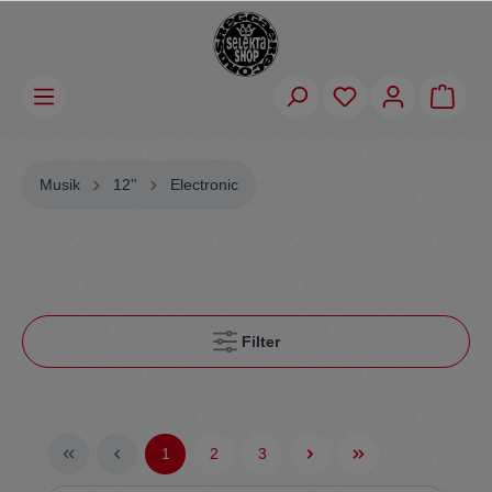
Musik
12''
Electronic
Filter
1
2
3