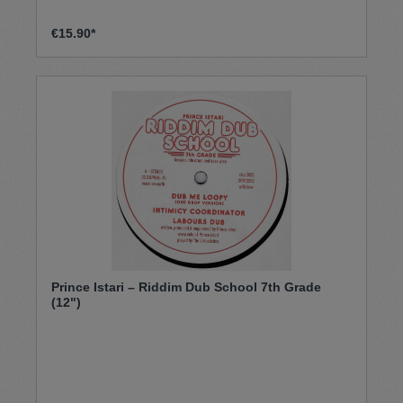
€15.90*
Prince Istari – Riddim Dub School 7th Grade
(12")