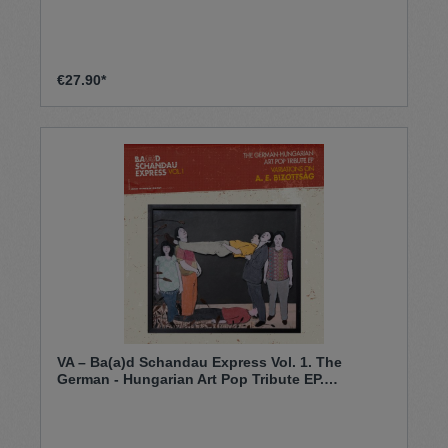
€27.90*
VA – Ba(a)d Schandau Express Vol. 1. The
German - Hungarian Art Pop Tribute EP.
Variations On A.E. Bizottsag (12'')