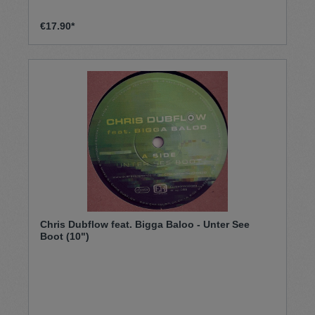
€17.90*
Chris Dubflow feat. Bigga Baloo - Unter See
Boot (10")