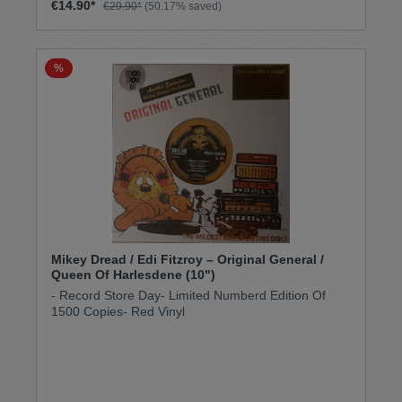
€14.90*
€29.90*
(50.17% saved)
%
Mikey Dread / Edi Fitzroy – Original General /
Queen Of Harlesdene (10")
- Record Store Day- Limited Numberd Edition Of
1500 Copies- Red Vinyl