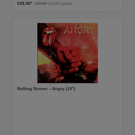
€28.90*
€29.90*
(3.34% saved)
Rolling Stones – Angry (10'')