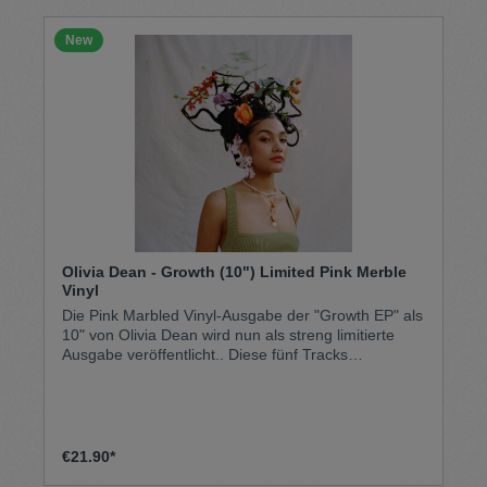
New
Olivia Dean - Growth (10") Limited Pink Merble
Vinyl
Die Pink Marbled Vinyl-Ausgabe der "Growth EP" als
10" von Olivia Dean wird nun als streng limitierte
Ausgabe veröffentlicht.. Diese fünf Tracks
umfassende EP aus 2021 präsentiert Dean als
Singer-Songwriterin mit einem deutlich
jazzinspirierten Pop-Ansatz: warme, melodische
Gesangs- linien, fein ausbalancierte Arrangements
und eine Intimität, die an kleine Studiosessions
€21.90*
erinnern. Limited Pink Marble Vinyl