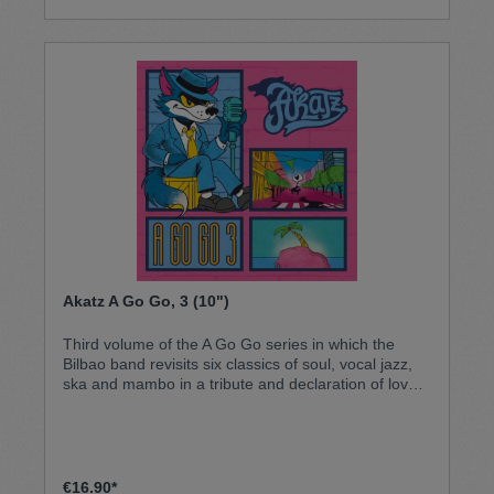
EP eine atmosphärische Tiefe, die besonders auf
Vinyl ihre volle Wirkung entfaltet. Eine zeitlose
Veröffentlichung für Liebhaber authentischer Roots-
Vibes.
Akatz A Go Go, 3 (10")
Third volume of the A Go Go series in which the
Bilbao band revisits six classics of soul, vocal jazz,
ska and mambo in a tribute and declaration of love
for music that moves bodies and consciences,
making them their own, feeling every note, turning
listening into a party.
€16.90*