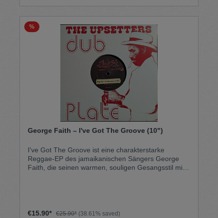
%
George Faith – I've Got The Groove (10")
I've Got The Groove ist eine charakterstarke
Reggae-EP des jamaikanischen Sängers George
Faith, die seinen warmen, souligen Gesangsstil mit
tief verwurzelten Roots-Riddims verbindet. Der
Titeltrack überzeugt mit entspanntem Groove,
eingängiger Melodie und klassischer 70s-
Produktion, die stark vom Sound Kingstons geprägt
ist. Ergänzt durch Dub- und Version-Mixe zeigt die
€15.90*
€25.90*
(38.61% saved)