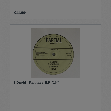
€11.90*
I-David - Rakkase E.P. (10")