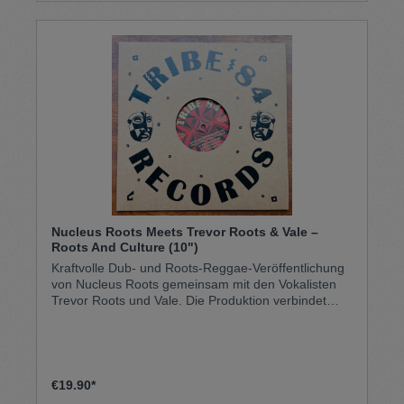
Nucleus Roots Meets Trevor Roots & Vale –
Roots And Culture (10")
Kraftvolle Dub- und Roots-Reggae-Veröffentlichung
von Nucleus Roots gemeinsam mit den Vokalisten
Trevor Roots und Vale. Die Produktion verbindet
tiefe Steppers-Basslines, hypnotische Dub-Effekte
und conscious Lyrics, die die Werte von Roots &
Culture-Reggae in den Mittelpunkt stellen. Getragen
von schweren Soundsystem-Grooves und spiritueller
Atmosphäre entfaltet die 10"-Single ihre volle
€19.90*
Wirkung auf dem Dancefloor und im Dub-Kontext.