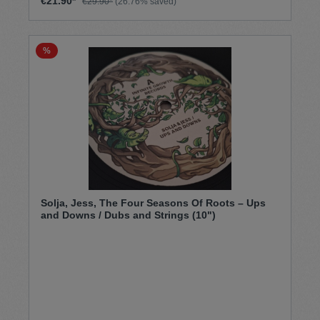
€21.90*
€29.90*
(26.76% saved)
%
Solja, Jess, The Four Seasons Of Roots – Ups
and Downs / Dubs and Strings (10")