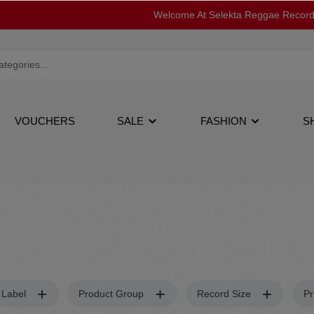
Welcome At Selekta Reggae Recor
VOUCHERS
SALE
FASHION
S
op
12''
Jacken
Label
Product Group
Record Size
Pr
s
Tapes
Pullover