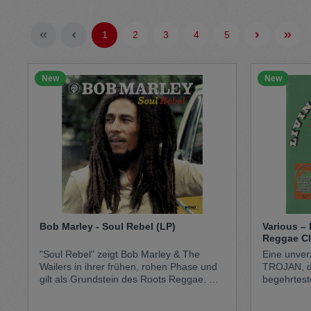
Pullunder
Jumpsui
1
2
3
4
5
Hats
Pants
New
New
Socken
Tasche
Schmuck
Mäntel
Bob Marley - Soul Rebel (LP)
Various – 
Reggae Cl
"Soul Rebel" zeigt Bob Marley & The
Eine unver
Wailers in ihrer frühen, rohen Phase und
TROJAN, di
gilt als Grundstein des Roots Reggae. Mit
begehrtest
Tracks wie "Soul Rebel", "Try Me",
von R&B-Kl
"Corner Stone", "Sun is shining" und "400
Jahren prä