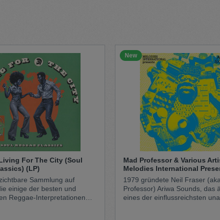
t
Trojan
Gürtel
New
n
Handschuhe
Living For The City (Soul
Mad Professor & Various Arti
assics) (LP)
Melodies International Prese
Sounds (LP)
zichtbare Sammlung auf
1979 gründete Neil Fraser (a
e einige der besten und
Professor) Ariwa Sounds, das ä
en Reggae-Interpretationen
eines der einflussreichsten u
assikern aus den 1970er
Reggae-Studios und Großbrita
sentiert – dargeboten von
und eines der prägendsten un