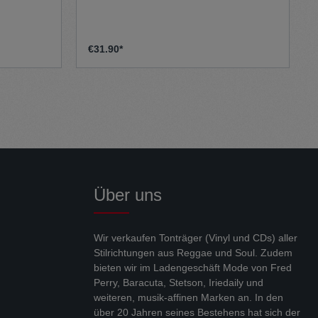
souligen
Ereignisse des Morant-Bay-Aufstands von
ische
1865 auf und verbindet politisches
ae-Riddims
Bewusstsein mit eingängigen Roots-
gements.
Grooves. Mit einer Mischung aus Reggae,
€31.90*
che
Soul und Funk sowie starken Harmonien
schen
etablierte sich die Band international und
Bass,
erweiterte den klassischen Roots-Sound
nnten
um moderne Einflüsse. 96° in the Shade
chönes
gilt bis heute als Meilenstein des 70er-
 des
Jahre-Reggae.
es Labels.
essing.
Über uns
Wir verkaufen Tonträger (Vinyl und CDs) aller
Stilrichtungen aus Reggae und Soul. Zudem
bieten wir im Ladengeschäft Mode von Fred
Perry, Baracuta, Stetson, Iriedaily und
weiteren, musik-affinen Marken an. In den
über 20 Jahren seines Bestehens hat sich der