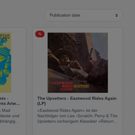
Sweater
Cardigan
%
Schale
sts -
The Upsetters - Eastwood Rides Again
nts Ariwa
(LP)
ka Mad
»Eastwood Rides Again« ist der
lteste und
Nachfolger von Lee ›Scratch‹ Perry & The
nabhängigen
Upsetters vorherigem Klassiker »Return
nniens.
Of Django«. Das Album ist eine
d
fantastische Sammlung von