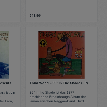
Rhythmen mit Themen wie Freiheit,
Glaube und sozialer Gerechtigkeit.
Produziert mit warmem, organischem
Sound, strahlt das Album eine positive
€43.90*
und zugleich nachdenkliche Atmosphäre
aus. Es gehört zu den späten, aber
eindrucksvollen Veröffentlichungen dieses
legendären Trios.
Third World – 96° In The Shade (LP)
ra ist ein
96° in the Shade ist das 1977
r
erschienene Breakthrough Album der
fer Lara,
jamaikanischen Reggae-Band Third
ren Label
World. Der Titelsong greift historische