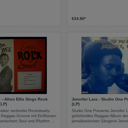
sten Lyrics setzt sich
ativa für Stärke,
chtigung und Bewusstsein ein.
h reicht das Spektrum von
€34.90*
m Roots bis zu modernen
- und Dub-Einflüssen. Woman
te vollständige
laboration zwischen Hempress
 Paolo Baldini DubFiles – zehn
h ihrem gemeinsamen
h mit Boom (Wah Da Da
 Album präsentiert sich als
iblicher Resilienz, spiritueller
nd musikalischer Erdung. Es
Hempress Sativas lyrische
 Baldinis tiefen, organischen
tionen.
s – Alton Ellis Sings Rock
Jennifer Lara - Studio One Presents
(LP)
(LP)
ssiker verbindet Rocksteady-
Studio One Presents Jennifer La
 Reggae-Groove mit Einflüssen
gefühlvolles Reggae-Album de
kanischem Soul und Rhythm &
jamaikanischen Sängerin Jenni
 seiner warmen, gefühlvollen
veröffentlicht auf dem legendä