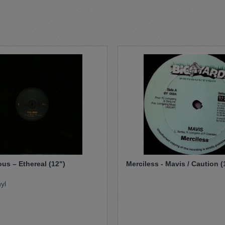
t
Trojan
Gürtel
n
Handschuhe
us – Ethereal (12")
Merciless - Mavis / Caution (
yl