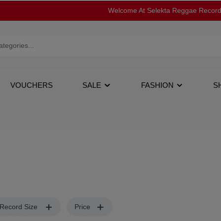
Welcome At Selekta Reggae Recor
VOUCHERS
SALE
FASHION
S
op
12''
Jacken
Record Size
Price
s
Tapes
Pullover