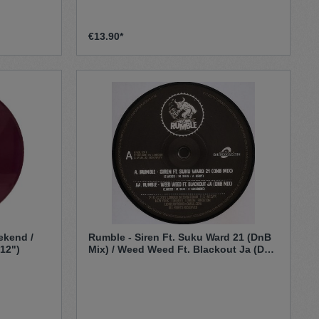
€13.90*
ekend /
Rumble - Siren Ft. Suku Ward 21 (DnB
(12")
Mix) / Weed Weed Ft. Blackout Ja (DnB
Mix) (12")