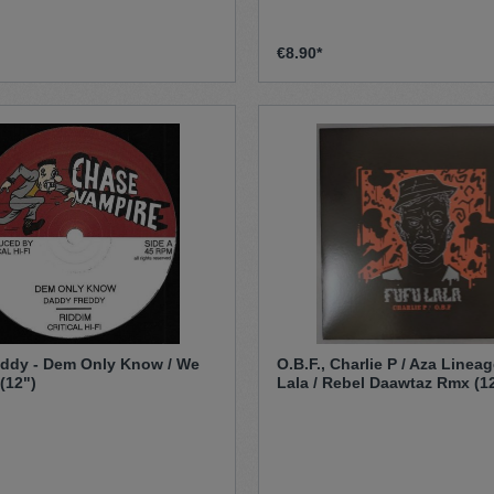
€8.90*
ddy - Dem Only Know / We
O.B.F., Charlie P / Aza Linea
(12")
Lala / Rebel Daawtaz Rmx (1