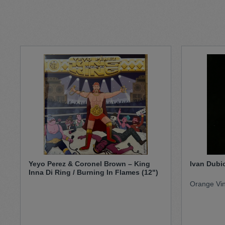
Pullunder
Jumpsui
Hats
Pants
Socken
Tasche
Schmuck
Mäntel
Yeyo Perez & Coronel Brown – King
Ivan Dubio
Inna Di Ring / Burning In Flames (12")
Orange Vin