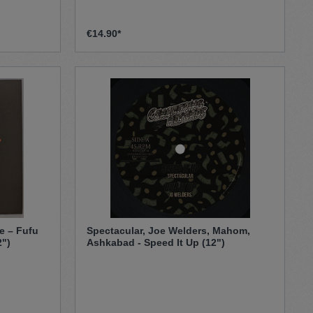
€14.90*
ge – Fufu
Spectacular, Joe Welders, Mahom,
2")
Ashkabad - Speed It Up (12")