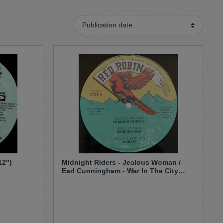
Sweater
Cardigan
Schale
12")
Midnight Riders - Jealous Woman /
Earl Cunningham - War In The City
(12")