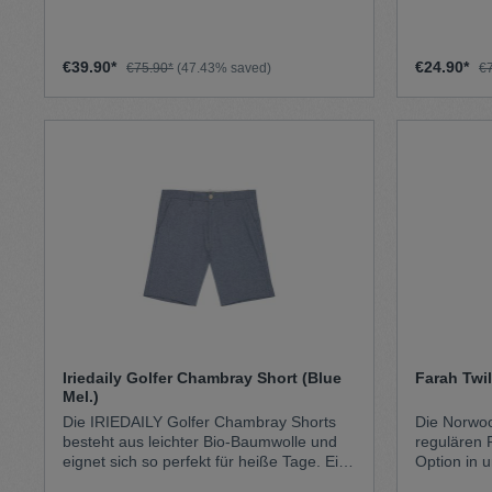
geschnittenen Bein. Die Hose verfügt
Skaten und
über unseren ikonischen Dickies-Style
Skateboarder schätzten das ers
und ist bequem, strapazierfähig und
Maß an Str
langlebig.
interpretie
€39.90*
€24.90*
€75.90*
(47.43% saved)
€
das Modell mit t
einige Num
Baggy-Style kreierten. Die 874 i
90ern scho
und wurde von einigen der weltweit
größten Kü
Iriedaily Golfer Chambray Short (Blue
Farah Twi
Mel.)
Die IRIEDAILY Golfer Chambray Shorts
Die Norwoo
besteht aus leichter Bio-Baumwolle und
regulären P
eignet sich so perfekt für heiße Tage. Ein
Option in 
echtes Berlin Basics für das tägliche
jeden Anla