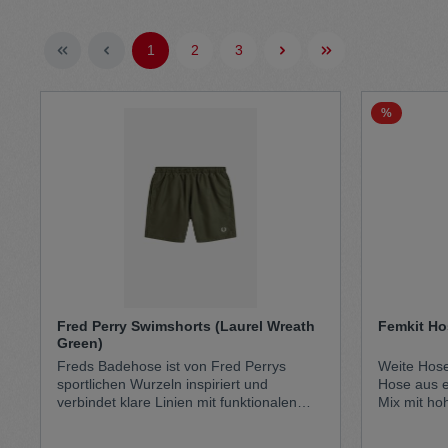
Pullunder
Jumpsui
1
2
3
Hats
Pants
%
Socken
Tasche
Schmuck
Mäntel
Fred Perry Swimshorts (Laurel Wreath
Femkit Ho
Green)
Freds Badehose ist von Fred Perrys
Weite Hose
sportlichen Wurzeln inspiriert und
Hose aus ein
verbindet klare Linien mit funktionalen
Mix mit ho
Details. Das strukturierte Dobbygewebe
Komfort und El
schafft Tiefe und fängt das Licht ein, wenn
Schnitt sor