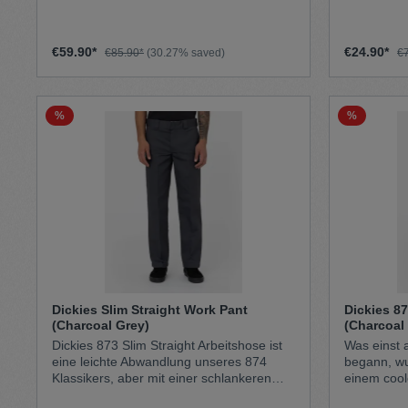
and sit high on the waist. The jeans have
Gesäßtasch
two front slip pockets, a coin pocket, and
Material65
two rear utility pockets—one of which
Baumwolle
€59.90*
€24.90*
€85.90*
(30.27% saved)
€
features our iconic woven Dickies label.
The pants also have a classic zip fly,
button closure, and a belt loop waist. Our
comfortable pants are great for both the
%
%
workplace and the weekend. Product
Details High waistedFive-pocket jeanZip
flyBelt loop waist
Dickies Slim Straight Work Pant
Dickies 87
(Charcoal Grey)
(Charcoal
Dickies 873 Slim Straight Arbeitshose ist
Was einst a
eine leichte Abwandlung unseres 874
begann, wurde 
Klassikers, aber mit einer schlankeren
einem cool
Passform und einem gerade
den zwei besten kulturelle