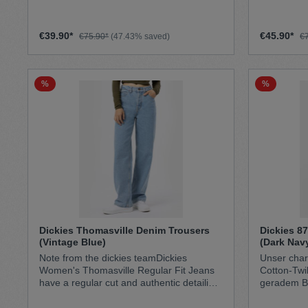
charakteris
gefertigt, der 
Fasern beinhaltet, die für Komfort und
€39.90*
€45.90*
€75.90*
(47.43% saved)
€
Flexibilität sorgen. Das
für die Umw
klassisch geraden Silhouette und der
mittleren L
%
%
simpel, smart 
Gerade geschn
Straight Materials65% Recycled
Polyester3
Dickies Thomasville Denim Trousers
Dickies 87
(Vintage Blue)
(Dark Nav
Note from the dickies teamDickies
Unser chara
Women's Thomasville Regular Fit Jeans
Cotton-Twi
have a regular cut and authentic detailing.
geradem Be
These five-pocket 100% cotton denim
langanhalte
jeans have a timeless straight leg cut leg
verblasstP