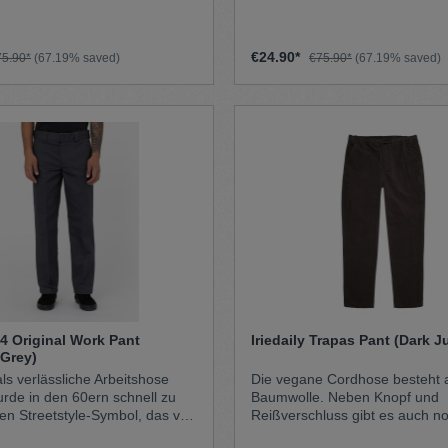
bestellen.
en für das Nötigste
Skateboarder schätzten das erstklassige
% Recyceltes polyester35%
Maß an Strapazierfähigkeit un
interpretierten die Hose neu, i
€24.90*
75.90*
(67.19% saved)
€75.90*
(67.19% saved)
das Modell mit traditionell hoher Taille
einige Nummern größer trugen
Baggy-Style kreierten. Die 874 in den
90ern schon bald in der Rapsz
und wurde von einigen der weltweit
größten Künstler getragen.
4 Original Work Pant
Iriedaily Trapas Pant (Dark J
 Grey)
ls verlässliche Arbeitshose
Die vegane Cordhose besteht 
in den 60ern schnell zu
Baumwolle. Neben Knopf und
en Streetstyle-Symbol, das von
Reißverschluss gibt es auch no
n Einflüssen –
elastisches Band an der Taille.