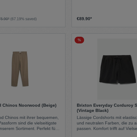
 Musik – geprägt wurde.
wichtigen Dinge wie Portemonnaie,
tklassige
und Schlüssel kannst du in de
apazierfähigkeit und
vorn und hinten verstauen. Die Hose ist
rten die Hose neu, indem sie
übrigens vom hauseigenen Sk
€89.90*
75.90*
(67.19% saved)
raditionell hoher Taille
als skateable abgesegnet. Let’s make
mern größer trugen und einen
cord great again!
n den
n bald in der Rapszene auf
%
nstler getragen.
ll Chinos Noorwood (Beige)
Brixton Everyday Corduroy S
(Vintage Black)
d Chinos mit ihrer bequemen,
Lässige Cordshorts mit elasti
assform sind die vielseitigste
und neutralen Farben, die zu a
unserem Sortiment. Perfekt für
passen. Komfort trifft auf Vielseitigkeit in
ss: Das Baumwoll-Twill-
diesen Basics für jeden Tag. Di