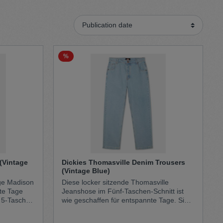
Sweater
Cardigan
%
Schale
(Vintage
Dickies Thomasville Denim Trousers
(Vintage Blue)
ige Madison
Diese locker sitzende Thomasville
age
Jeanshose im Fünf-Taschen-Schnitt ist
t 5-Taschen
wie geschaffen für entspannte Tage. Sie
hat gerade, locker geschnittene Beine
 das
und eine normale Taillenhöhe, die für