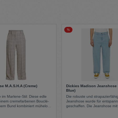
t
Trojan
Gürtel
%
n
Handschuhe
se M.A.S.H.A (Creme)
Dickies Madison Jeanshose 
Blue)
 im Marlene-Stil: Diese edle
Die robuste und strapazierfäh
em cremefarbenen Bouclé-
Jeanshose wurde für entspannte T
hem Bund kombiniert mühelos
geschaffen. Die Jeanshose mi
eganz. Der fließende
verfügt über eine lockere Passform mit
gt für eine feminine Silhouette,
einer extra Tasche am Bein für