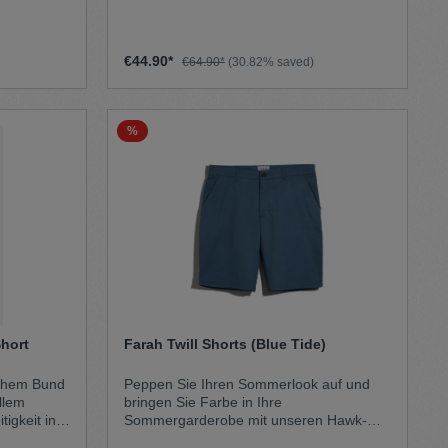
eine klassische Passform mit hoher Taille
 Handy
umweltfreundlichen LENZING™
und ein gerades Bein mit authentischer
n Taschen
ECOVERO™ Viskose. Der elastische
Bügelfalte in der Mitte aus, sodass du
Bund und die Bündchen an den
deinen Style bequem zur Geltung bringen
ate Team
Beinenden sorgen für einen optimalen Fit
€44.90*
€64.90*
(30.82% saved)
kannst. Material65% Recyceltes
der veganen Hose.
polyester35% Baumwolle
%
hort
Farah Twill Shorts (Blue Tide)
schem Bund
Peppen Sie Ihren Sommerlook auf und
llem
bringen Sie Farbe in Ihre
Sommergarderobe mit unseren Hawk-
e
Shorts aus stückgefärbtem Stoff. Die