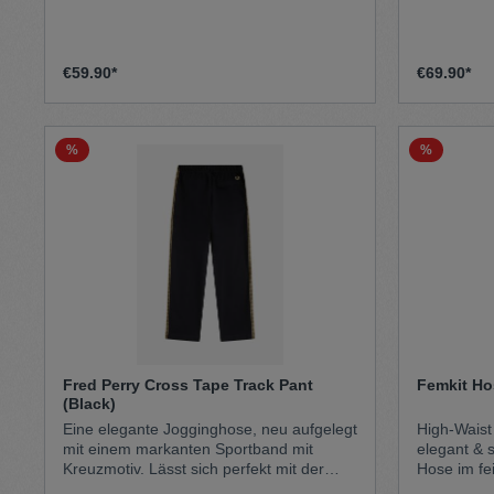
Leben! Obermaterial: 100% Bio-
Gewebe sor
Baumwolle Taschenfutter: 75% Polyester,
und Langleb
25% Baumwolle
Taschen, G
Reißversch
€59.90*
€69.90*
diese Chin
Tab inspiri
Hosen aus
zurückgeht.
%
%
Metallreiß
schräge Vo
Gesäßtasc
Branding
Fred Perry Cross Tape Track Pant
Femkit Ho
(Black)
Eine elegante Jogginghose, neu aufgelegt
High-Waist
mit einem markanten Sportband mit
elegant & 
Kreuzmotiv. Lässt sich perfekt mit der
Hose im feinen Mini-Hounds
dazu passenden Trainingsjacke
vereint kl