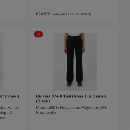
ganztägigen Komfort sorgen. Diese
abel auf
verlässliche Hose strahlt einen College-
Sport-Style aus.
€24.90*
€85.90*
(71.01% saved)
k.
zierfähiges
sform für
%
hes 5-
entasche
ickies-
nt (Khaki)
Dickies 874 Arbeitshose Für Damen
(Black)
 das Falten
Material65% Recyceltes Polyester35%
ähige &
Baumwolle
ale
s &