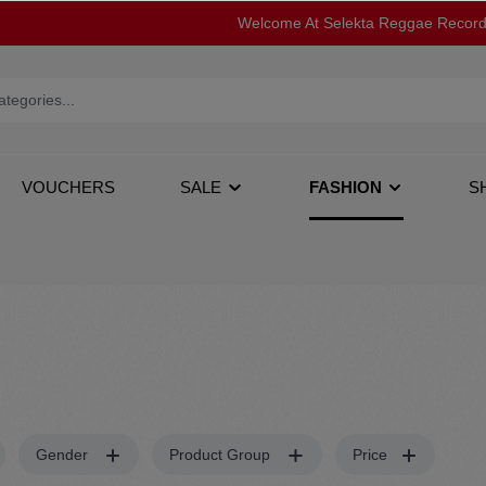
Welcome At Selekta Reggae Recor
VOUCHERS
SALE
FASHION
S
op
12''
Jacken
Gender
Product Group
Price
s
Tapes
Pullover