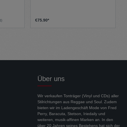
e
Beine. Die Hose besteht aus einem
ügelfalten
geschmeidigen Baumwoll-Denim-Stoff,
 verleihen
der dieser klassischen Hose einen
robusten Look verleiht. - Hoch
€75.90*
d)
t-Schnitt
Taillenmodell- Reißverschluss an der
Seite- Breite Hosenbeine- Fairtrade
lhouette.
produziert in Europa- Innenbeinlänge
Größe M: 86 cm
chen,
sche
emäßem
ng streckt
ook. Ob im
Über uns
 ist ein
tät
Wir verkaufen Tonträger (Vinyl und CDs) aller
geton –
Stilrichtungen aus Reggae und Soul. Zudem
erschluss
bieten wir im Ladengeschäft Mode von Fred
ür eine
Perry, Baracuta, Stetson, Iriedaily und
chen hinten
weiteren, musik-affinen Marken an. In den
ring-Look
über 20 Jahren seines Bestehens hat sich der