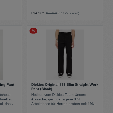
n & Flecken
ompakte
€24.90*
€75.90*
(67.19% saved)
orm:
s &
%
nn du die
htest,
ße
ssform auf
mmern
ei der
statt
e lässige
king Pant
Dickies Original 873 Slim Straight Work
uen
Pant (Black)
eichelhafte
itshose
Notizen vom Dickies-Team Unsere
ten zwei
ikonische, gern getragene 874
male Größe
ol, das von
Arbeitshose für Herren erobert seit 1960
unverändert die Herzen fleißiger Arbeiter.
röße 28
urde.
Was einst als verlässliche Arbeitshose