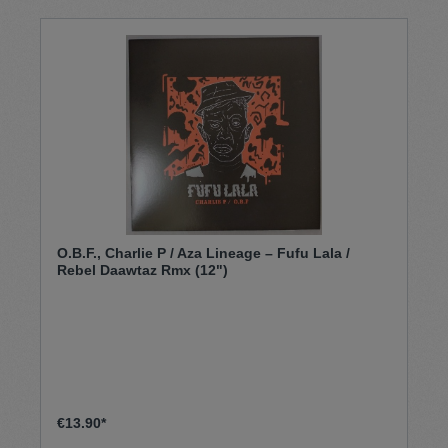
O.B.F., Charlie P / Aza Lineage – Fufu Lala /
Rebel Daawtaz Rmx (12")
€13.90*