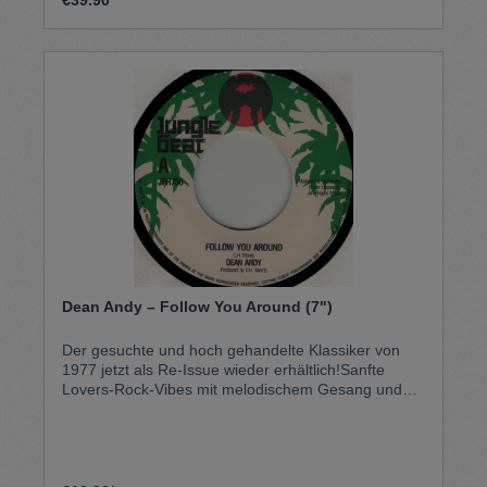
€39.90*
und Widerstandskraft. Tuff Times Never Last zeigt
Kokoroko als eine der spannendsten und
innovativsten Stimmen der modernen Londoner
Jazz- und Afrobeat-Szene.
Dean Andy – Follow You Around (7")
Der gesuchte und hoch gehandelte Klassiker von
1977 jetzt als Re-Issue wieder erhältlich!Sanfte
Lovers-Rock-Vibes mit melodischem Gesang und
einem warmen, entspannten Offbeat-Groove.
Eingängige Harmonien und klassische Roots-
Elemente verleihen der Aufnahme einen zeitlosen
Vintage-Charme. Eine stilvolle 7"-
Wiederveröffentlichung für Fans melodischer