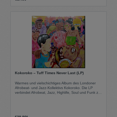
Kokoroko – Tuff Times Never Last (LP)
Warmes und vielschichtiges Album des Londoner
Afrobeat- und Jazz-Kollektivs Kokoroko. Die LP
verbindet Afrobeat, Jazz, Highlife, Soul und Funk zu
einem organischen Sound voller Groove, Melodie
und positiver Energie. Getragen von den
charakteristischen Bläserarrangements der Band
und tief verwurzelten afrikanischen Einflüssen
thematisieren die Songs Hoffnung, Gemeinschaft