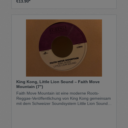
€13.90*
jamaikanischer Sounds und souligen Reggae.
King Kong, Little Lion Sound – Faith Move
Mountain (7")
Faith Move Mountain ist eine moderne Roots-
Reggae-Veröffentlichung von King Kong gemeinsam
mit dem Schweizer Soundsystem Little Lion Sound.
Der Track verbindet klassisches Conscious-Reggae-
Feeling mit kraftvollen Basslines, spiritueller
Botschaft und King Kongs markantem Deejay-Style.
Inhaltlich stehen Glaube, Stärke und positive