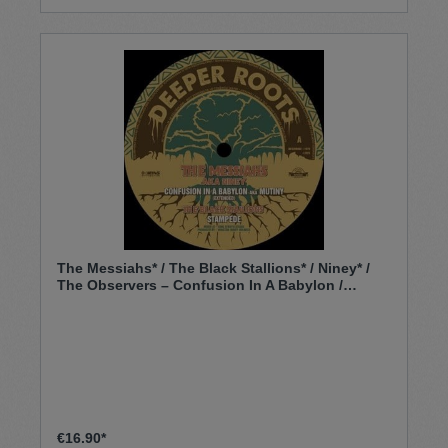
The Messiahs* / The Black Stallions* / Niney* /
The Observers – Confusion In A Babylon /
Stampede / Jah Fire / Hotter Fire (12")
€16.90*