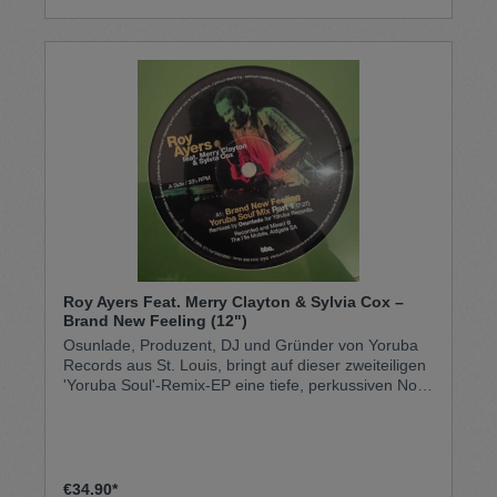
Roy Ayers Feat. Merry Clayton & Sylvia Cox –
Brand New Feeling (12")
Osunlade, Produzent, DJ und Gründer von Yoruba
Records aus St. Louis, bringt auf dieser zweiteiligen
'Yoruba Soul'-Remix-EP eine tiefe, perkussiven Note
in Roy Ayers' 'Brand New Feeling'. Der Track
kombiniert die kraftvollen Vocals von Merry Clayton.
Osunlade's Reworks dehnen und formen den
Groove in vielschichtige, hypnotische Formen,
durchdrungen von seiner charakteristischen
€34.90*