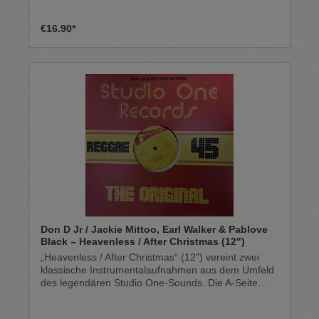
€16.90*
Don D Jr / Jackie Mittoo, Earl Walker & Pablove
Black – Heavenless / After Christmas (12")
„Heavenless / After Christmas“ (12") vereint zwei
klassische Instrumentalaufnahmen aus dem Umfeld
des legendären Studio One-Sounds. Die A-Seite
„Heavenless“ von Don D Jr basiert auf dem
berühmten Studio-One-Riddim, der zu den