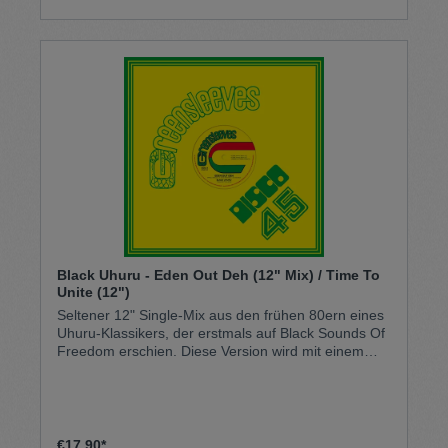
Mischung aus House, Soul und afro-verwurzeltem
Rhythmus. Auf Vinyl mit den Teilen 1 und 2 auf
beiden Seiten gepresst, enthält die digitale Edition
auch instrumentale Versionen beider.
Black Uhuru - Eden Out Deh (12" Mix) / Time To
Unite (12")
Seltener 12" Single-Mix aus den frühen 80ern eines
Uhuru-Klassikers, der erstmals auf Black Sounds Of
Freedom erschien. Diese Version wird mit einem
neuen Schlagzeugtrack für einen fetten, rub-a-dub-
Flip auf dem Album-Cut aktualisiert. Verfügt über ein
extended Prince Jammy Dub Treatment.
€17.90*