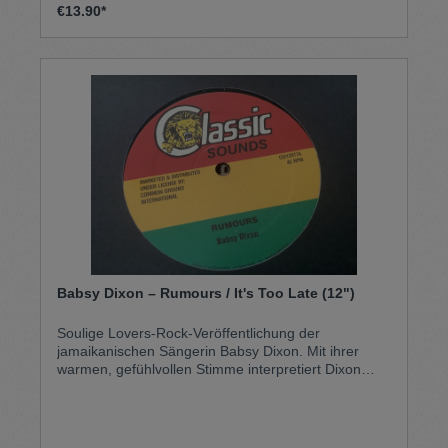
€13.90*
Babsy Dixon – Rumours / It's Too Late (12")
Soulige Lovers-Rock-Veröffentlichung der
jamaikanischen Sängerin Babsy Dixon. Mit ihrer
warmen, gefühlvollen Stimme interpretiert Dixon
zwei melodische Reggae-Tracks zwischen
romantischer Melancholie und sanften Dancefloor-
Grooves. Die langen 12"-Versionen geben den tiefen
Basslinien, weichen Harmonien und Dub-Elementen