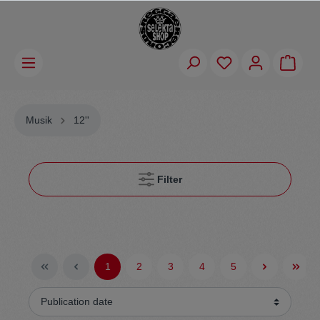
Musik
12''
Filter
1
2
3
4
5