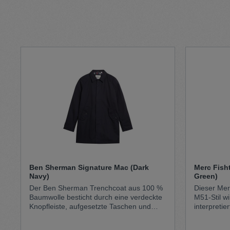
Pullunder
Jumpsui
Hats
Pants
Socken
Tasche
Schmuck
Mäntel
Ben Sherman Signature Mac (Dark
Merc Fish
Navy)
Green)
Der Ben Sherman Trenchcoat aus 100 %
Dieser Mer
Baumwolle besticht durch eine verdeckte
M51-Stil w
Knopfleiste, aufgesetzte Taschen und
interpreti
Windschutzleisten an den
Stand zu s
Ärmelbündchen. Das charakteristische
Schnitt und