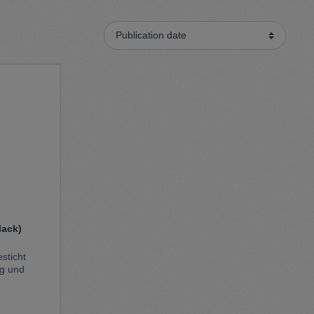
Sweater
Cardigan
Schale
lack)
sticht
ng und
d das
gen sorgen