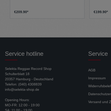
Ben Sherman-Karomuster im Futter und
begeistert
das gewebte Markenlabel auf der Tasche
Stadtbumme
runden das Design
jeden lässi
€209.90*
€199.90*
ab.MaschinenwaschbarKlassischer
nach Ihrem
Kragen Knopfverschluss 100 %
Materialz
Baumwolle
Obermateri
Baumwolle, 10 % N
% Baumwolle Ärmelfutter
Polyester
Service hotline
Service
Selekta Reggae Record Shop
AGB
Schulterblatt 18
Impressum
20357 Hamburg - Deutschland
Telefon: (040) 4308839
Widerrufsbele
info@selekta-shop.de
Datenschutzer
Opening Hours:
Versand und Z
MO-FR: 12:00 - 19:00
SA: 11:00 - 19:00