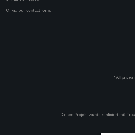
Or via our
contact form
.
* All prices
Dieses Projekt wurde realisiert mit Fr