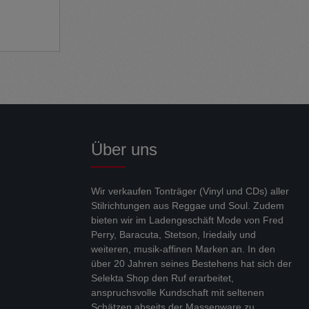
lange
für jede
u gut
anten
er: 100 %
Über uns
Wir verkaufen Tonträger (Vinyl und CDs) aller
Stilrichtungen aus Reggae und Soul. Zudem
bieten wir im Ladengeschäft Mode von Fred
Perry, Baracuta, Stetson, Iriedaily und
weiteren, musik-affinen Marken an. In den
über 20 Jahren seines Bestehens hat sich der
Selekta Shop den Ruf erarbeitet,
anspruchsvolle Kundschaft mit seltenen
Schätzen abseits der Massenware zu