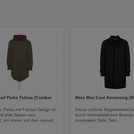
t
Trojan
Gürtel
n
Handschuhe
tail Parka Tobias (Combat
Merc Mac Coat Armstrong (B
c Parka mit Fishtail-Design im
Dieser schicke Regenmantel be
ird jede Saison neu
durch minimalistisches Brandi
ert, um immer auf dem neuesten
maximalen Style. Sein
ein. Mit seinem zeitlosen
wasserabweisendes Design un
 den liebevollen Details
markante Tartan-Futter im Kra