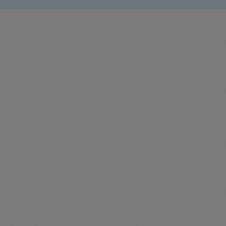
t
Trojan
Gürtel
n
Handschuhe