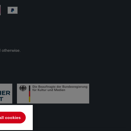
d otherwise.
all cookies