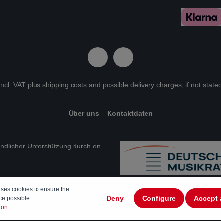
 incl. VAT plus
shipping costs
and possible delivery charges, if not state
Über uns
Kontaktdaten
eundlicher Unterstützung durch en
uses cookies to ensure the
Deny
Configure
Accept 
ce possible.
on...