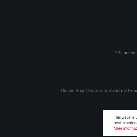
* All prices
Dieses Projekt wurde realisiert mit Fr
This website 
best experien
More informati