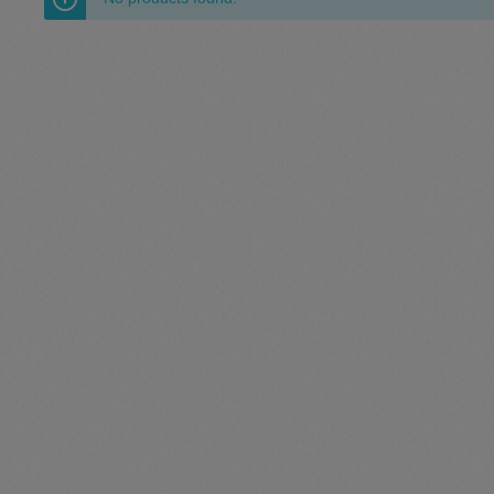
Pullunder
Jumpsui
Hats
Pants
Socken
Tasche
Schmuck
Mäntel