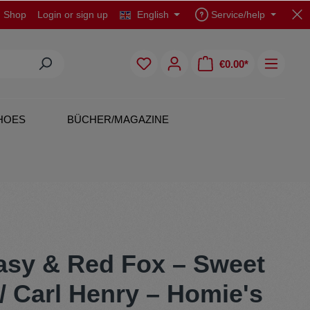
d Shop
Login
or
sign up
English
Service/help
€0.00*
HOES
BÜCHER/MAGAZINE
CDs
Polo Shirts
asy & Red Fox – Sweet
/ Carl Henry – Homie's
Originals
Skirts