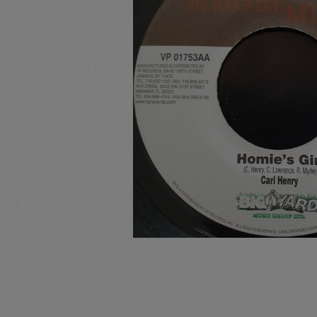
Pullunder
Jumpsui
Hats
Pants
Socken
Tasche
Schmuck
Mäntel