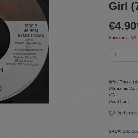
Girl (
t
Trojan
€4.90
Gürtel
Prices incl. VA
n
Handschuhe
Info / Tracklisti
Ultrasonic Wa
VG+
Used Item
Add to wish
SKU#:
100-00