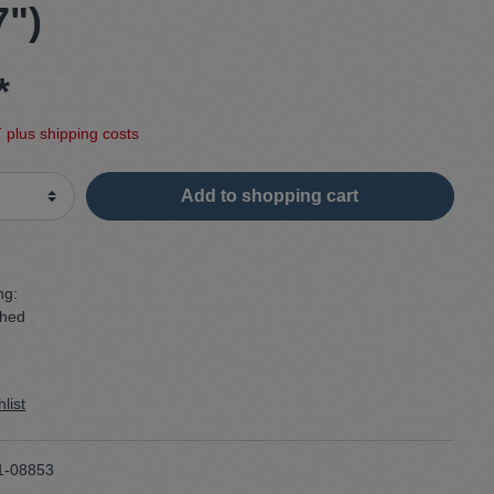
7")
Sweater
*
Cardigan
T plus shipping costs
Schale
Add to shopping cart
ng:
shed
list
1-08853