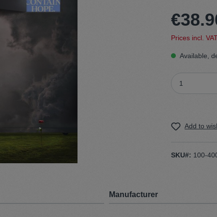
€38.9
t
Trojan
Prices incl. VA
Gürtel
Available, d
n
Handschuhe
Add to wish
SKU#:
100-40
Manufacturer