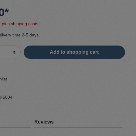
0*
Sweater
T plus shipping costs
Cardigan
elivery time 2-5 days
Schale
Add to shopping cart
list
0-5804
Reviews