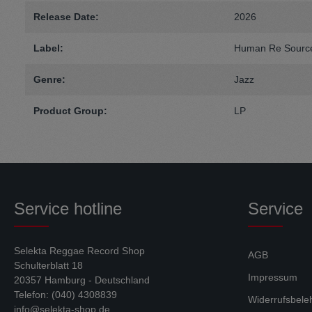
Release Date:
2026
Label:
Human Re Sourc
Genre:
Jazz
Product Group:
LP
Service hotline
Service
Selekta Reggae Record Shop
AGB
Schulterblatt 18
Impressum
20357 Hamburg - Deutschland
Telefon: (040) 4308839
Widerrufsbele
info@selekta-shop.de