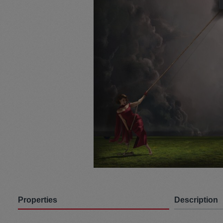
Pullunder
Jumpsui
Hats
Pants
Socken
Tasche
Schmuck
Mäntel
Properties
Description