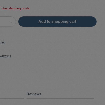
T plus shipping costs
Sweater
Add to shopping cart
Cardigan
Schale
list
5-02341
Reviews