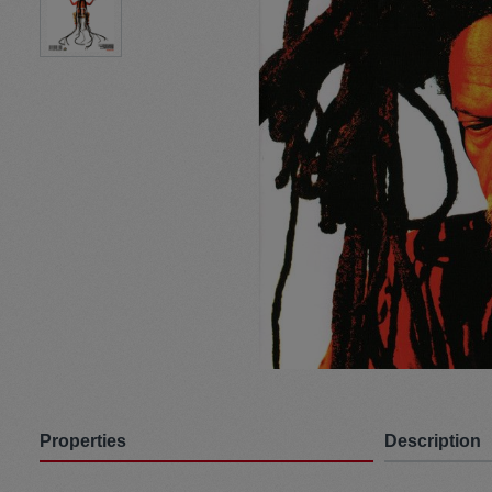
Pullunder
Jumpsui
Hats
Pants
Socken
Tasche
Schmuck
Mäntel
Properties
Description