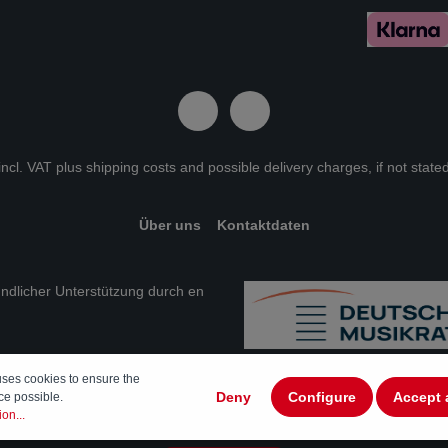
 incl. VAT plus
shipping costs
and possible delivery charges, if not state
Über uns
Kontaktdaten
eundlicher Unterstützung durch en
uses cookies to ensure the
Deny
Configure
Accept 
ce possible.
on...