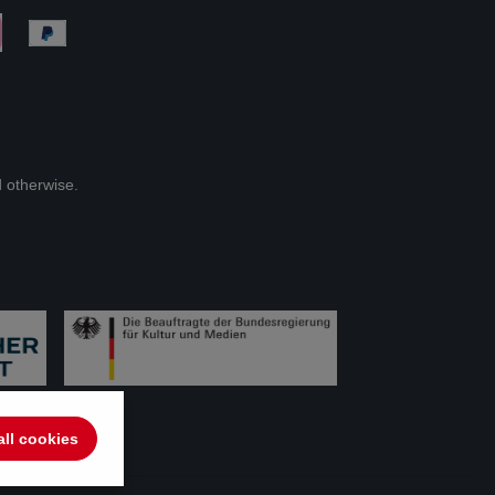
d otherwise.
all cookies