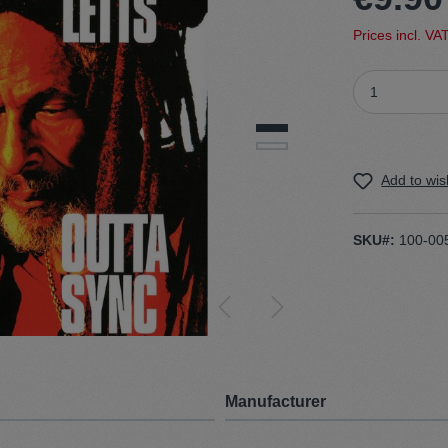
Prices incl. VA
t
Trojan
Gürtel
n
Handschuhe
Add to wish
SKU#:
100-00
Manufacturer