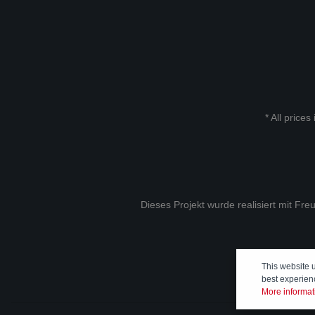
* All prices
Dieses Projekt wurde realisiert mit Fr
This website 
best experien
More informati