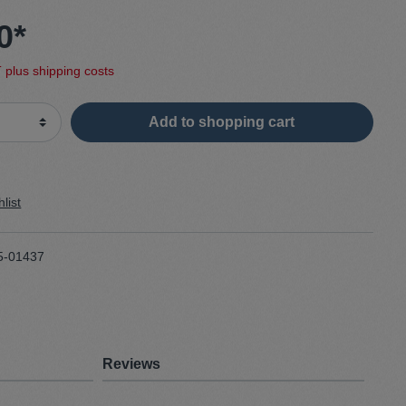
0*
Sweater
T plus shipping costs
Cardigan
Add to shopping cart
Schale
list
5-01437
Reviews