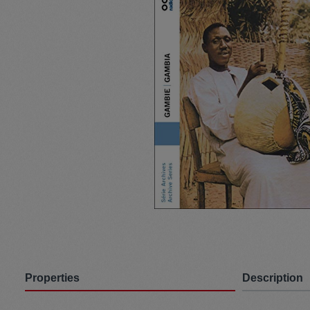
Pullunder
Jumpsui
Hats
Pants
Socken
Tasche
Schmuck
Mäntel
Properties
Description