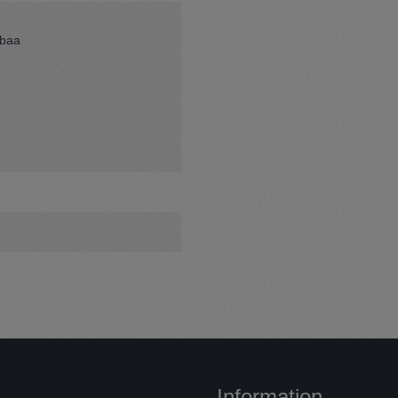
abaa
Information