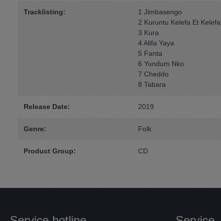
Tracklisting:
1 Jimbasengo
2 Kuruntu Kelefa Et Kelef
3 Kura
4 Alifa Yaya
5 Fanta
6 Yundum Nko
7 Cheddo
8 Tabara
Release Date:
2019
Genre:
Folk
Product Group:
CD
Service hotline
Service