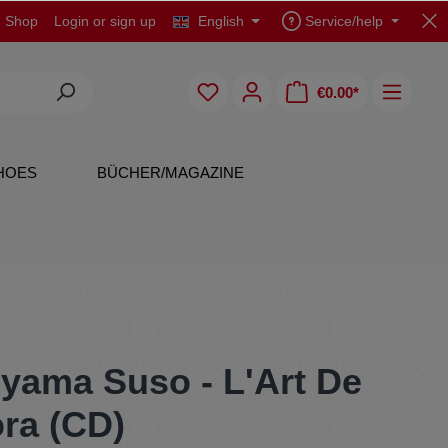
d Shop
Login
or
sign up
English
Service/help
€0.00*
HOES
BÜCHER/MAGAZINE
CDs
Polo Shirts
Nyama Suso - L'Art De
ra (CD)
Originals
Skirts