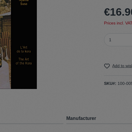
€16.9
t
Trojan
Prices incl. VA
Gürtel
n
Handschuhe
Add to wish
SKU#:
100-00
Manufacturer