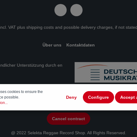
 incl. VAT plus
shipping costs
and possible delivery charges, if not state
Über uns
Kontaktdaten
eundlicher Unterstützung durch en
uses cookies to ensure the
Deny
Configure
Accept 
ce possible.
on...
Cancel contract
@ 2022 Selekta Reggae Record Shop. All Rights Reserved.