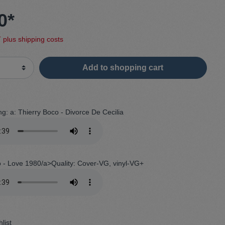
0*
Sweater
T plus shipping costs
Cardigan
Add to shopping cart
Schale
ng:
a: Thierry Boco - Divorce De Cecilia
o - Love 1980/a>Quality: Cover-VG, vinyl-VG+
list