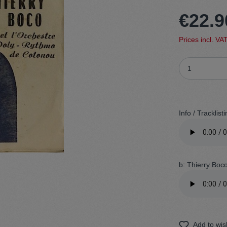
€22.9
t
Trojan
Prices incl. VA
Gürtel
n
Handschuhe
Info / Tracklisti
b: Thierry Boc
Add to wish