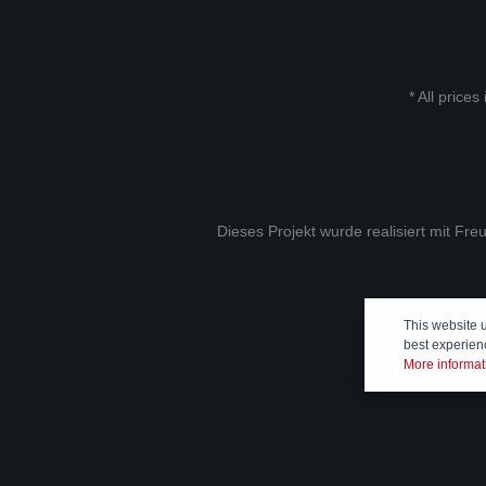
* All prices
Dieses Projekt wurde realisiert mit Fr
This website 
best experien
More informati