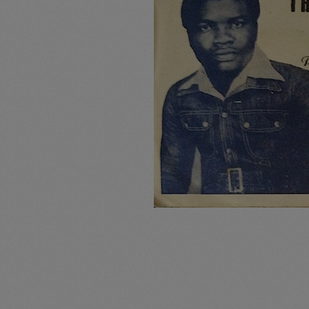
Pullunder
Jumpsui
Hats
Pants
Socken
Tasche
Schmuck
Mäntel