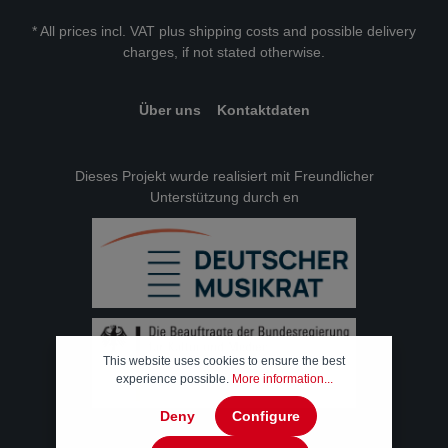
* All prices incl. VAT plus
shipping costs
and possible delivery
charges, if not stated otherwise.
Über uns
Kontaktdaten
Dieses Projekt wurde realisiert mit Freundlicher
Unterstützung durch en
This website uses cookies to ensure the best
experience possible.
More information...
Deny
Configure