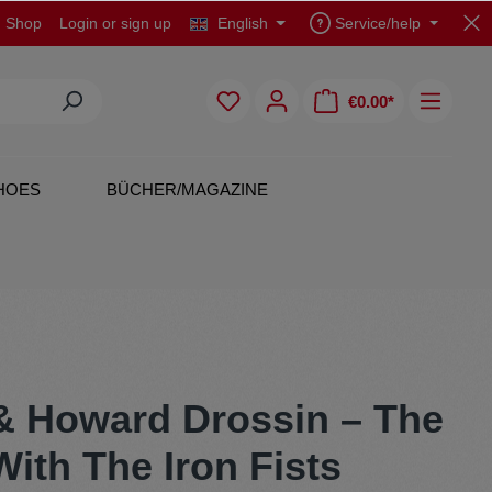
d Shop
Login
or
sign up
English
Service/help
€0.00*
HOES
BÜCHER/MAGAZINE
CDs
Polo Shirts
& Howard Drossin – The
ith The Iron Fists
Originals
Skirts