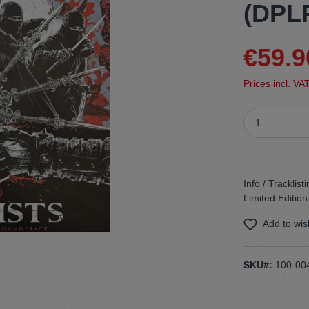
(DPL
t
Trojan
€59.9
Gürtel
Prices incl. VA
n
Handschuhe
Info / Tracklisti
Limited Edition
Add to wish
SKU#:
100-00