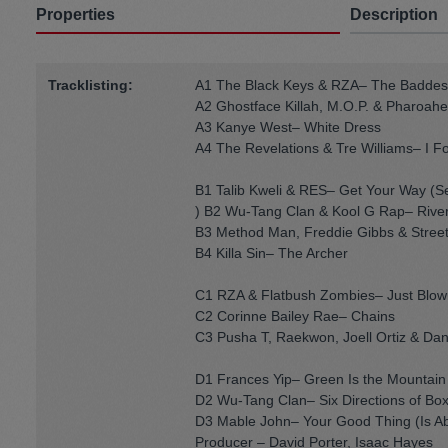
Properties
Description
Tracklisting:
A1 The Black Keys & RZA– The Baddest
A2 Ghostface Killah, M.O.P. & Pharoah
A3 Kanye West– White Dress
A4 The Revelations & Tre Williams– I F
B1 Talib Kweli & RES– Get Your Way (S
) B2 Wu-Tang Clan & Kool G Rap– River
B3 Method Man, Freddie Gibbs & Street L
B4 Killa Sin– The Archer
C1 RZA & Flatbush Zombies– Just Blowi
C2 Corinne Bailey Rae– Chains
C3 Pusha T, Raekwon, Joell Ortiz & Da
D1 Frances Yip– Green Is the Mountain
D2 Wu-Tang Clan– Six Directions of Bo
D3 Mable John– Your Good Thing (Is A
Producer – David Porter, Isaac Hayes