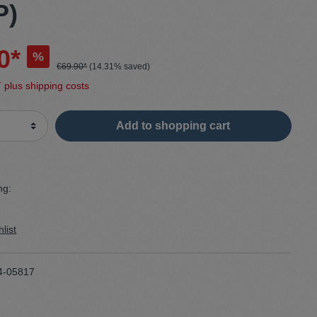
P)
Sweater
0*
%
€69.90*
(14.31% saved)
Cardigan
T plus shipping costs
Schale
Add to shopping cart
ng:
list
4-05817