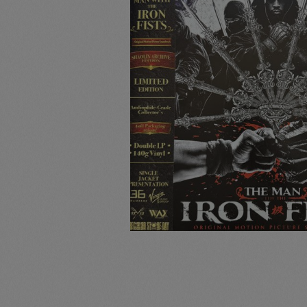
Pullunder
Jumpsui
Hats
Pants
Socken
Tasche
Schmuck
Mäntel