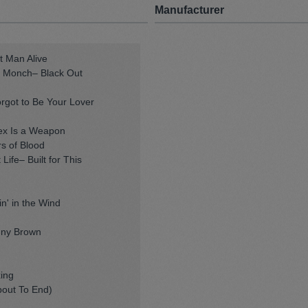
Manufacturer
 Man Alive
e Monch– Black Out
orgot to Be Your Lover
ex Is a Weapon
s of Blood
ife– Built for This
n' in the Wind
nny Brown
xing
bout To End)