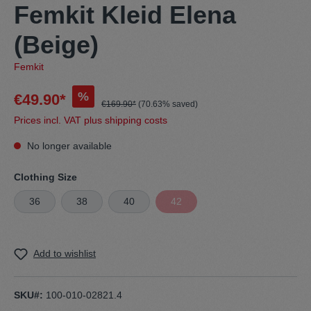
Femkit Kleid Elena
(Beige)
Femkit
%
€49.90*
€169.90*
(70.63% saved)
Prices incl. VAT plus shipping costs
No longer available
Clothing Size
36
38
40
42
Add to wishlist
SKU#:
100-010-02821.4