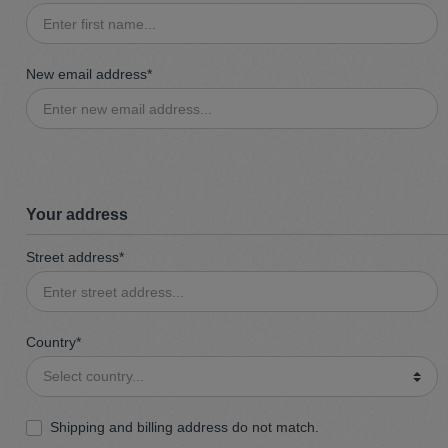
t
Trojan
New email address*
Gürtel
n
Handschuhe
Your address
Street address*
Country*
Shipping and billing address do not match.