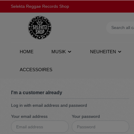
Selekta Reggae Records Shop
HOME
MUSIK
NEUHEITEN
ACCESSOIRES
Show all Musik
Show all Neuheiten
Show all Sale
Show all Fashion
I'm a customer already
Log in with email address and password
7''
Tonträger
Musik
T-Shirts
10''
Fashion
Fashion
Track T
Your email address
Your password
DVD
Shirts
LPs
Dresse