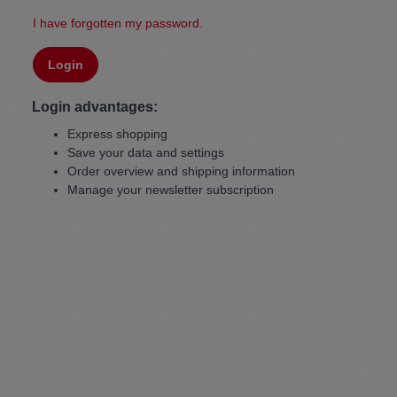
I have forgotten my password.
Pullunder
Jumpsui
Login
Hats
Pants
Login advantages:
Express shopping
Socken
Tasche
Save your data and settings
Order overview and shipping information
Manage your newsletter subscription
Schmuck
Mäntel