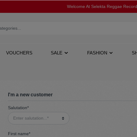
Welcome At Selekta Reggae Recor
VOUCHERS
SALE
FASHION
S
I'm a new customer
Salutation*
op
12''
Jacken
s
Tapes
Pullover
First name*