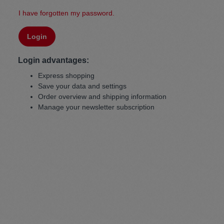
I have forgotten my password.
Pullunder
Jumpsui
Login
Hats
Pants
Login advantages:
Express shopping
Socken
Tasche
Save your data and settings
Order overview and shipping information
Manage your newsletter subscription
Schmuck
Mäntel