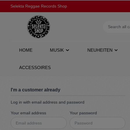
Selekta Reggae Records Shop
HOME
MUSIK
NEUHEITEN
ACCESSOIRES
Show all Musik
Show all Neuheiten
Show all Sale
Show all Fashion
I'm a customer already
Log in with email address and password
7''
Tonträger
Musik
T-Shirts
10''
Fashion
Fashion
Track T
Your email address
Your password
DVD
Shirts
LPs
Dresse