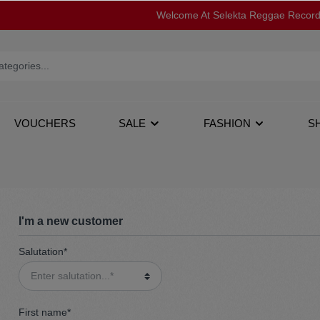
Welcome At Selekta Reggae Recor
VOUCHERS
SALE
FASHION
S
I'm a new customer
Salutation*
op
12''
Jacken
s
Tapes
Pullover
First name*