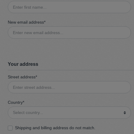
t
Trojan
New email address*
Gürtel
n
Handschuhe
Your address
Street address*
Country*
Shipping and billing address do not match.